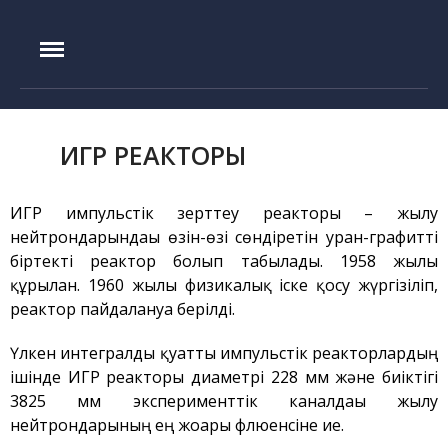
IAE.KZ
Басты бет
Құрылу тарихы
ИГР РЕАКТОРЫ
Басшылық
Эксперименттік база
ИГР импульстік зерттеу реакторы – жылу
нейтрондарындағы өзін-өзі сөндіретін уран-графитті
ИГР реакторы
біртекті реактор болып табылады. 1958 жылы
ИВГ.1М реакторы
құрылған. 1960 жылы физикалық іске қосу жүргізіліп,
Токамак КТМ
реактор пайдалануға берілді.
ЛИАНА стенді
Үлкен интегралды қуатты импульстік реакторлардың
ЛАВА-Б қондырғысы
ішінде ИГР реакторы диаметрі 228 мм және биіктігі
ВИКА қондырғысы
3825 мм эксперименттік каналдағы жылу
нейтрондарының ең жоғары флюенсіне ие.
EAGLE қондырғысы