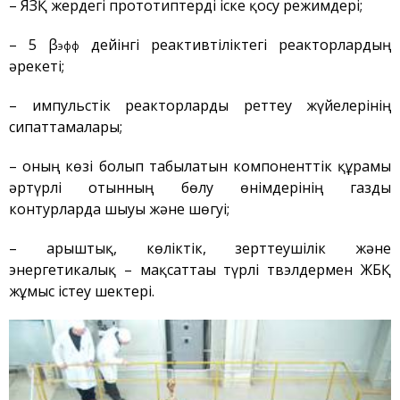
Сәулет, қала құрылысы
– ЯЗҚ жердегі прототиптерді іске қосу режимдері;
және құрылыс
саласындағы қызмет
– 5 β
дейінгі реактивтіліктегі реакторлардың
эфф
Атом энергиясын
әрекеті;
пайдалану
Прекурсорлар
– импульстік реакторларды реттеу жүйелерінің
сипаттамалары;
Қоршаған ортаны қорғау
Бос қызметтер
– оның көзі болып табылатын компоненттік құрамы
Пошта
әртүрлі отынның бөлу өнімдерінің газды
контурларда шығуы және шөгуі;
Байланыс
– ғарыштық, көліктік, зерттеушілік және
энергетикалық – мақсаттағы түрлі твэлдермен ЖБҚ
жұмыс істеу шектері.