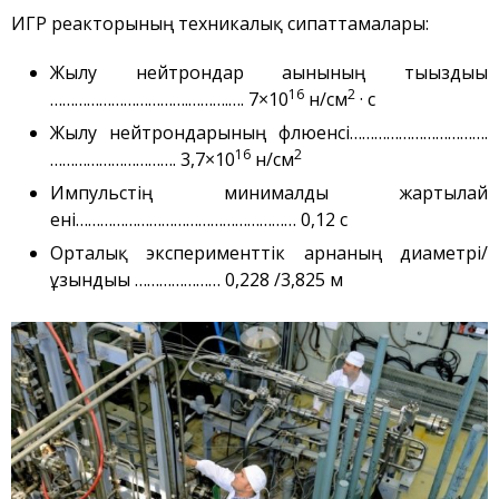
ВЧГ-135 стенді
ИГР реакторының техникалық сипаттамалары:
Плазмалық-шоқты
қондырғысы бар стенд
Жылу нейтрондар ағынының тығыздығы
16
2
…………………………….……….…. 7×10
н/см
· с
Кешендер
Жылу нейтрондарының флюенсі…………………………….
Жұмыстардың бағыты
16
2
…………………………. 3,7×10
н/см
Атом энергетикасын
дамыту
Импульстің минималды жартылай
ені……………………………………………… 0,12 с
Термоядролық
зерттеуілері
Орталық эксперименттік арнаның диаметрі/
Ядролық нысанның
ұзындығы ………………… 0,228 /3,825 м
мониторингі
Зерттеу реакторларын
конверсиялау
Сутекті энергетика
Жаңалықтар
Жарияланымдармен
өнертабыстар