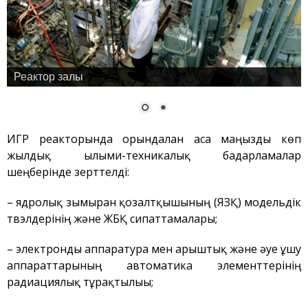
Хабарландырулар
Қауіпсіздік
Антитеррор
Фотоальбом
Реактор залы
Қызметтер
«Маяк» қонақ үйі
Метрологиялық қызмет
ИГР реакторында орындалған аса маңызды көп
Қысымдағы ыдыстар
жылдық ғылыми-техникалық бағдарламалар
Қауiпсiздiк сараптамасы
шеңберінде зерттелді:
Құжаттаманы әзірлеу
– ядролық зымыран қозғалтқышының (ЯЗҚ) модельдік
ЯМ, ИСК, РЗ, РАҚ
твэлдерінің және ЖБҚ сипаттамалары;
тасымалдау
ЯМ, ИСК, РЗ, РАҚ сақтау
– электронды аппаратура мен ғарыштық және әуе ұшу
аппараттарының автоматика элементтерінің
Радиациялық бақылау
радиациялық тұрақтылығы;
Қатерсіздендіру