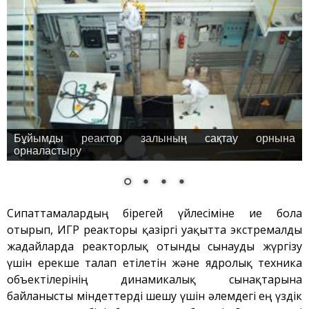
Бұйымды реактор залының сақтау орнына
орналастыру
Сипаттамалардың бірегей үйлесіміне ие бола
отырып, ИГР реакторы қазіргі уақытта экстремалды
жағдайларда реакторлық отынды сынауды жүргізу
үшін ерекше талап етілетін және ядролық техника
объектілерінің динамикалық сынақтарына
байланысты міндеттерді шешу үшін әлемдегі ең үздік