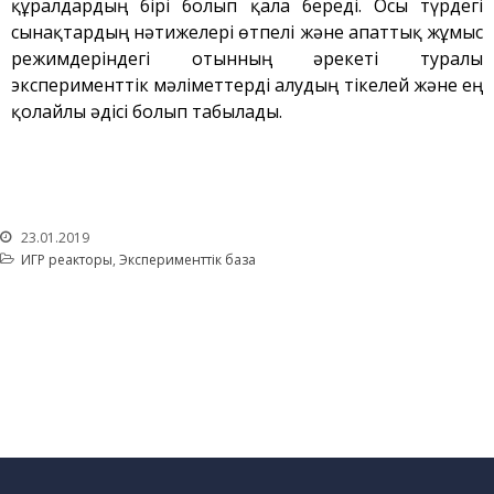
құралдардың бірі болып қала береді. Осы түрдегі
сынақтардың нәтижелері өтпелі және апаттық жұмыс
режимдеріндегі отынның әрекеті туралы
эксперименттік мәліметтерді алудың тікелей және ең
қолайлы әдісі болып табылады.
23.01.2019
ИГР реакторы
,
Эксперименттік база