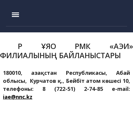
IAE.KZ
Басты бет
Құрылу тарихы
Басшылық
ҚР ҰЯО РМК «АЭИ»
Эксперименттік база
ФИЛИАЛЫНЫҢ БАЙЛАНЫСТАРЫ
ИГР реакторы
ИВГ.1М реакторы
180010, Қазақстан Республикасы, Абай
Токамак КТМ
облысы, Курчатов қ., Бейбіт атом көшесі 10,
телефоны: 8 (722-51) 2-74-85 e-mail:
ЛИАНА стенді
iae@nnc.kz
ЛАВА-Б қондырғысы
ВИКА қондырғысы
EAGLE қондырғысы
ВЧГ-135 стенді