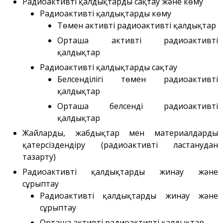
Радиоактивті қалдықтарды сақтау және көму
ВЧГ-135 стенді
Радиоактивті қалдықтарды көму
Плазмалық-шоқты
қондырғысы бар стенд
Төмен активті радиоактивті қалдықтар
Орташа активті радиоактивті
Кешендер
қалдықтар
Жұмыстардың бағыты
Радиоактивті қалдықтарды сақтау
Атом энергетикасын
Белсенділігі төмен радиоактивті
дамыту
қалдықтар
Термоядролық
зерттеуілері
Орташа белсенді радиоактивті
қалдықтар
Ядролық нысанның
мониторингі
Жайларды, жабдықтар мен материалдарды
Зерттеу реакторларын
қатерсіздендіру (радиоактивті ластанудан
конверсиялау
тазарту)
Сутекті энергетика
Радиоактивті қалдықтарды жинау және
Жаңалықтар
сұрыптау
Жарияланымдармен
Радиоактивті қалдықтарды жинау және
өнертабыстар
сұрыптау
Хабарландырулар
Орташа активті радиоактивті қалдықтар