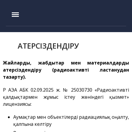
IAE.KZ
Басты бет
Құрылу тарихы
ҚАТЕРСІЗДЕНДІРУ
Басшылық
Эксперименттік база
Жайларды, жабдықтар мен материалдарды
ИГР реакторы
қатерсіздендіру (радиоактивті ластанудан
тазарту).
ИВГ.1М реакторы
Токамак КТМ
ҚР АЭА АҚБК 02.09.2025 ж. № 25030730 «Радиоактивті
ЛИАНА стенді
қалдықтармен жұмыс істеу жөніндегі қызмет»
лицензиясы:
ЛАВА-Б қондырғысы
ВИКА қондырғысы
Аумақтар мен объектілерді радиациялық оңалту,
EAGLE қондырғысы
қалпына келтіру