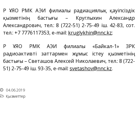
ҚР ҰЯО РМК АЭИ филиалы радиациялық қауіпсіздік
қызметінің бастығы – Круглыхин Александр
Александрович, тел.: 8 (722-51) 2-75-49 іш. 42-83, сот.
тел.: +7 7776117353, е-mail:
kruglykhin@nnc.kz
;
ҚР ҰЯО РМК АЭИ филиалы «Байкал-1» ЗРК
радиоактивті заттармен жұмыс істеу қызметінің
бастығы – Светашов Алексей Николаевич, тел.: 8 (722-
51) 2-75-49 іш. 93-35, e-mail:
svetashov@nnc.kz
.
04.06.2019
Қызметтер