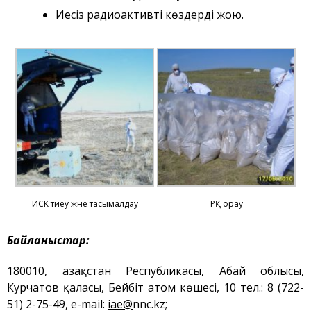
және құрылыс
Иесіз радиоактивті көздерді жою.
саласындағы қызмет
Атом энергиясын
пайдалану
Прекурсорлар
Қоршаған ортаны қорғау
Бос қызметтер
Пошта
Байланыс
ИСК тиеу және тасымалдау
РҚ орау
Байланыстар
:
180010, Қазақстан Республикасы, Абай облысы,
Курчатов қаласы, Бейбіт атом көшесі, 10 тел.: 8 (722-
51) 2-75-49, е-mail:
iae@
nnc.kz;