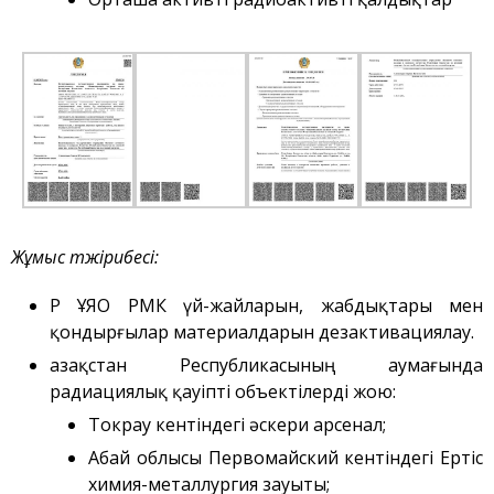
Қауіпсіздік
Антитеррор
Фотоальбом
Қызметтер
«Маяк» қонақ үйі
Метрологиялық қызмет
Қысымдағы ыдыстар
Жұмыс тәжірибесі
:
Қауiпсiздiк сараптамасы
Құжаттаманы әзірлеу
ҚР ҰЯО РМК үй-жайларын, жабдықтары мен
ЯМ, ИСК, РЗ, РАҚ
қондырғылар материалдарын дезактивациялау.
тасымалдау
Қазақстан Республикасының аумағында
ЯМ, ИСК, РЗ, РАҚ сақтау
радиациялық қауіпті объектілерді жою:
Радиациялық бақылау
Токрау кентіндегі әскери арсенал;
Қатерсіздендіру
Абай облысы Первомайский кентіндегі Ертіс
химия-металлургия зауыты;
Сәулет, қала құрылысы