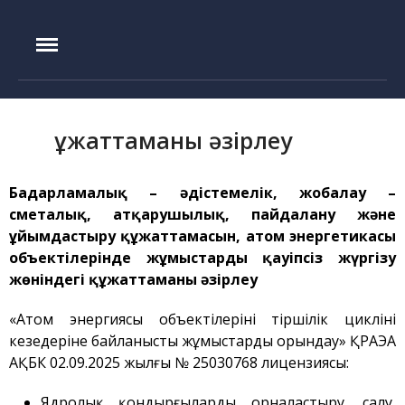
IAE.KZ
Басты бет
Құрылу тарихы
Құжаттаманы әзірлеу
Басшылық
Эксперименттік база
Бағдарламалық
–
әдістемелік, жобалау
–
ИГР реакторы
сметалық, атқарушылық, пайдалану және
ұйымдастыру құжаттамасын, атом энергетикасы
ИВГ.1М реакторы
объектілерінде жұмыстарды қауіпсіз жүргізу
Токамак КТМ
жөніндегі құжаттаманы әзірлеу
ЛИАНА стенді
«Атом энергиясы объектілерінің тіршілік циклінің
ЛАВА-Б қондырғысы
кезеңдеріне байланысты жұмыстарды орындау» ҚРАЭА
ВИКА қондырғысы
АҚБК 02.09.2025 жылғы № 25030768 лицензиясы:
EAGLE қондырғысы
Ядролық қондырғыларды орналастыру, салу,