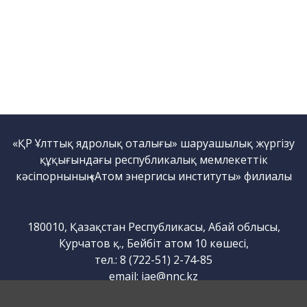
«ҚР Ұлттық ядролық оталығы» шаруашылық жүргізу
құқығындағы республикалық мемлекеттік
кәсіпорнының «Атом энергисы институты» филиалы
180010, Қазақстан Республикасы, Абай облысы,
Курчатов қ., Бейбіт атом 10 көшесі,
тел.: 8 (722-51) 2-74-85
email:
iae@nnc.kz
www.iae.kz