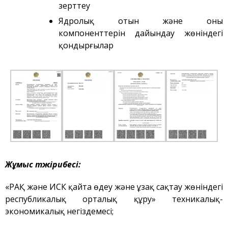
зерттеу
Қауіпсіздік
Ядролық отын және оның
Антитеррор
компоненттерін дайындау жөніндегі
Фотоальбом
қондырғылар
Қызметтер
«Маяк» қонақ үйі
Метрологиялық қызмет
Қысымдағы ыдыстар
Қауiпсiздiк сараптамасы
Құжаттаманы әзірлеу
ЯМ, ИСК, РЗ, РАҚ
тасымалдау
Жұмыс тәжірибесі
:
ЯМ, ИСК, РЗ, РАҚ сақтау
«РАҚ және ИСК қайта өңдеу және ұзақ сақтау жөніндегі
Радиациялық бақылау
республикалық орталық құру» техникалық-
Қатерсіздендіру
экономикалық негіздемесі;
Сәулет, қала құрылысы