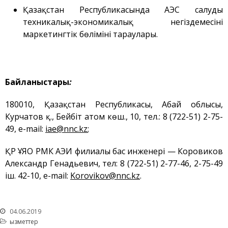
Қазақстан Республикасында АЭС салудың
техникалық-экономикалық негіздемесінің
маркетингтік бөлімінің тараулары.
Байланыстары
:
180010, Қазақстан Республикасы, Абай облысы,
Курчатов қ., Бейбіт атом көш., 10, тел.: 8 (722-51) 2-75-
49, е-mail:
iae@nnc.kz
;
ҚР ҰЯО РМК АЭИ филиалы бас инженері — Коровиков
Александр Генадьевич, тел: 8 (722-51) 2-77-46, 2-75-49
іш. 42-10, е-mail:
Korovikov@nnc.kz
.
04.06.2019
Қызметтер