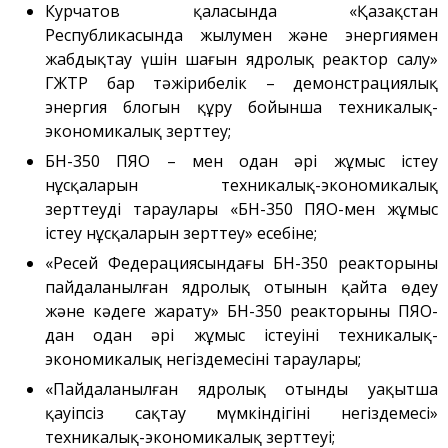
Курчатов қаласында «Қазақстан
және құрылыс
саласындағы қызмет
Республикасында жылумен және энергиямен
жабдықтау үшін шағын ядролық реактор салу»
Атом энергиясын
пайдалану
ГЖТР бар тәжірибелік – демонстрациялық
энергия блогын құру бойынша техникалық-
Прекурсорлар
экономикалық зерттеу;
Қоршаған ортаны қорғау
БН-350 ПЯО – мен одан әрі жұмыс істеу
Бос қызметтер
нұсқаларын техникалық-экономикалық
Пошта
зерттеудің тараулары «БН-350 ПЯО-мен жұмыс
Байланыс
істеу нұсқаларын зерттеу» есебіне;
«Ресей Федерациясындағы БН-350 реакторының
пайдаланылған ядролық отынын қайта өңдеу
және кәдеге жарату» БН-350 реакторының ПЯО-
дан одан әрі жұмыс істеуінің техникалық-
экономикалық негіздемесінің тараулары;
«Пайдаланылған ядролық отынды уақытша
қауіпсіз сақтау мүмкіндігінің негіздемесі»
техникалық-экономикалық зерттеуі;