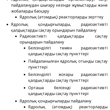
ВЧГ-135 стенді
пайдаланудан шығару кезінде жұмыстарды және
Плазмалық-шоқты
жобаларды басқару
қондырғысы бар стенд
Ядролық (атомдық) реакторларды зерттеу
Кешендер
Ядролық қондырғыларды, радиоактивті
Жұмыстардың бағыты
қалдықтарды сақтау орындарын пайдалану
Атом энергетикасын
Радиоактивті қалдықтарды сақтау
дамыту
орындарын пайдалану
Термоядролық
Белсенділігі төмен радиоактивті
зерттеуілері
қалдықтарды сақтау пункттері
Ядролық нысанның
Пайдаланылған ядролық отынды сақтау
мониторингі
пункттері
Зерттеу реакторларын
Белсенділігі жоғары радиоактивті
конверсиялау
қалдықтарды сақтау пункттері
Сутекті энергетика
Орташа белсенді радиоактивті
Жаңалықтар
қалдықтарды сақтау пункттері
Жарияланымдармен
Ядролық қондырғыларды пайдалану
өнертабыстар
Ядролық (атомдық) реакторларды
Хабарландырулар