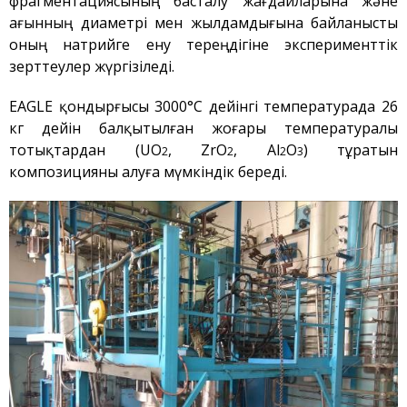
фрагментациясының басталу жағдайларына және
Плазмалық-шоқты
ағынның диаметрі мен жылдамдығына байланысты
қондырғысы бар стенд
оның натрийге ену тереңдігіне эксперименттік
Кешендер
зерттеулер жүргізіледі.
Жұмыстардың бағыты
EAGLE қондырғысы 3000°С дейінгі температурада 26
Атом энергетикасын
дамыту
кг дейін балқытылған жоғары температуралы
тотықтардан (UO
, ZrO
, Al
O
) тұратын
Термоядролық
2
2
2
3
зерттеуілері
композицияны алуға мүмкіндік береді.
Ядролық нысанның
мониторингі
Зерттеу реакторларын
конверсиялау
Сутекті энергетика
Жаңалықтар
Жарияланымдармен
өнертабыстар
Хабарландырулар
Қауіпсіздік