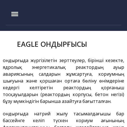
IAE.KZ
Басты бет
Құрылу тарихы
Басшылық
EAGLE ҚОНДЫРҒЫСЫ
Эксперименттік база
ИГР реакторы
Қондырғыда жүргізілетін зерттеулер, бірінші кезекте,
ядролық энергетикалық реактордың ауыр
ИВГ.1М реакторы
авариясының салдарын жұмсартуға, кориумның
Токамак КТМ
шығуына және қоршаған ортаға бөліну өнімдеріне
ЛИАНА стенді
кедергі келтіретін реактордың қорғаныш
тосқауылдарын (реактордың корпусы, бетон негізі)
ЛАВА-Б қондырғысы
бұзу мүмкіндігін барынша азайтуға бағытталған.
ВИКА қондырғысы
EAGLE қондырғысы
Қондырғыда натрий жылу тасымалдағышы бар
бассейнге келіп түскен кориум ағынының
ВЧГ-135 стенді