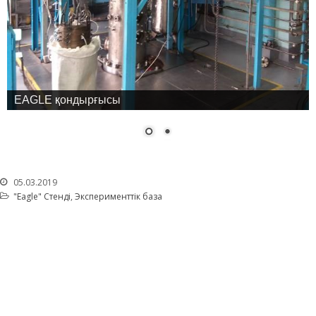
Антитеррор
Фотоальбом
Қызметтер
«Маяк» қонақ үйі
EAGLE қондырғысы
Метрологиялық қызмет
Қысымдағы ыдыстар
Қауiпсiздiк сараптамасы
Құжаттаманы әзірлеу
05.03.2019
ЯМ, ИСК, РЗ, РАҚ
"Eagle" Стенді
,
Эксперименттік база
тасымалдау
ЯМ, ИСК, РЗ, РАҚ сақтау
Радиациялық бақылау
Қатерсіздендіру
Сәулет, қала құрылысы
және құрылыс