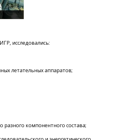
Объявления
Безопасность
Антитеррор
Фотоальбом
Услуги
ИГР, исследовались:
Гостиница «Маяк»
Метрологическая служба
Сосуды под давлением
ных летательных аппаратов;
Экcпертиза безопасности
Разработка
документации
Транспортировка ЯМ,
ИИИ, РВ, РАО
Хранение ЯМ, ИИИ, РВ, РАО
о разного компонентного состава;
Радиационный контроль
Дезактивация
ледовательского и энергетического.