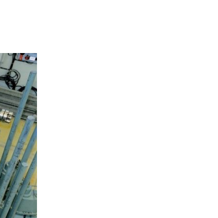
Стенд с плазменно-
пучковой установкой
Комплексы
Направления работ
Развитие атомной
энергетики
Мониторинг ядерных
объектов
Конверсия
исследовательских
реакторов
Термоядерные
исследования
Водородная Энергетика
Новости
Публикации и
Изобретения