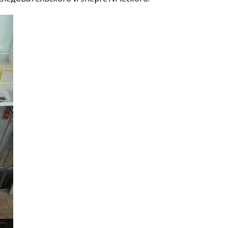
Деятельность в сфере
архитектуры,
градостроительства и
строительства
Использование атомной
энергии
Прекурсоры
Охрана окружающей
среды
Вакансии
Почта
Контакты