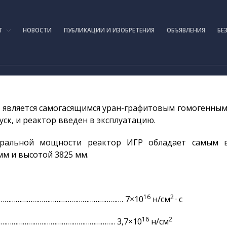
IAE.KZ
Т
НОВОСТИ
ПУБЛИКАЦИИ И ИЗОБРЕТЕНИЯ
ОБЪЯВЛЕНИЯ
БЕ
 является самогасящимся уран-графитовым гомогенным 
уск, и реактор введен в эксплуатацию.
гральной мощности реактор ИГР обладает самым 
м и высотой 3825 мм.
16
2
………………………………………………………………. 7×10
н/см
· с
16
2
…………………………………………………….. 3,7×10
н/см