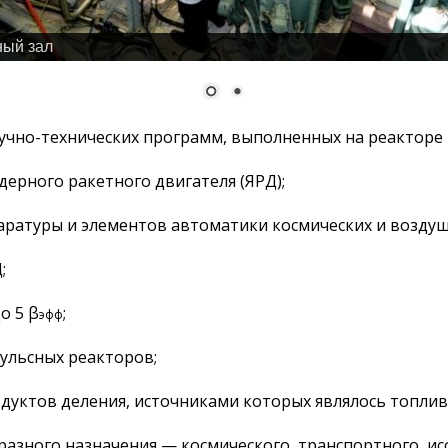
ный зал
учно-технических программ, выполненных на реакторе 
ерного ракетного двигателя (ЯРД);
аратуры и элементов автоматики космических и воздуш
;
о 5 β
;
эфф
ульсных реакторов;
одуктов деления, источниками которых являлось топлив
азного назначения — космического, транспортного, исс