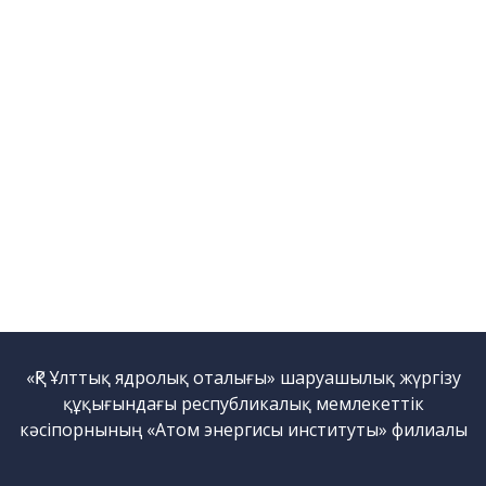
қондырғысы бар стенд
Кешендер
Жұмыстардың бағыты
Атом энергетикасын
дамыту
Термоядролық
зерттеуілері
Ядролық нысанның
мониторингі
Зерттеу реакторларын
конверсиялау
Сутекті энергетика
Жаңалықтар
«ҚР Ұлттық ядролық оталығы» шаруашылық жүргізу
Жарияланымдармен
құқығындағы республикалық мемлекеттік
өнертабыстар
кәсіпорнының «Атом энергисы институты» филиалы
Хабарландырулар
Қауіпсіздік