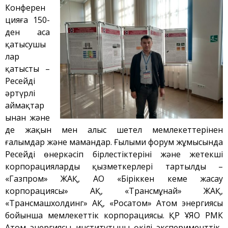
Конферен
Плазмалық-шоқты
қондырғысы бар стенд
цияға 150-
ден аса
Кешендер
қатысушы
Жұмыстардың бағыты
лар
Атом энергетикасын
қатысты –
дамыту
Ресейдің
Термоядролық
әртүрлі
зерттеуілері
аймақтар
Ядролық нысанның
ынан және
мониторингі
де жақын мен алыс шетел мемлекеттерінен
Зерттеу реакторларын
ғалымдар және мамандар. Ғылыми форум жұмысында
конверсиялау
Ресейдің өнеркәсіп бірлестіктерінің және жетекші
Сутекті энергетика
корпорациялардың қызметкерлері тартылды –
Жаңалықтар
«Газпром» ЖАҚ, АО «Біріккен кеме жасау
корпорациясы» АҚ, «Трансмұнай» ЖАҚ,
Жарияланымдармен
өнертабыстар
«Трансмашхолдинг» АҚ, «Росатом» Атом энергиясы
бойынша мемлекеттік корпорациясы. ҚР ҰЯО РМК
Хабарландырулар
Атом энергиясы институтының өкілі эксперименттік-