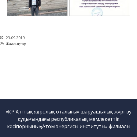
саласындағы қызмет
Атом энергиясын
пайдалану
Прекурсорлар
Қоршаған ортаны қорғау
23.09.2019
Жаңалықтар
Бос қызметтер
Пошта
Байланыс
«ҚР Ұлттық ядролық оталығы» шаруашылық жүргізу
құқығындағы республикалық мемлекеттік
кәсіпорнының «Атом энергисы институты» филиалы