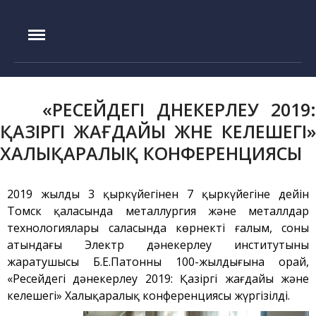
IAE.KZ
Басты бет
Құрылу тарихы
«РЕСЕЙДЕГІ ДӘНЕКЕРЛЕУ 2019:
Басшылық
ҚАЗІРГІ ЖАҒДАЙЫ ЖӘНЕ КЕЛЕШЕГІ»
Эксперименттік база
ХАЛЫҚАРАЛЫҚ КОНФЕРЕНЦИЯСЫ
ИГР реакторы
ИВГ.1М реакторы
2019 жылдың 3 қыркүйегінен 7 қыркүйегіне дейін
Токамак КТМ
Томск қаласында металлургия және металлдар
ЛИАНА стенді
технологиялары саласында көрнекті ғалым, соның
ЛАВА-Б қондырғысы
атындағы Электр дәнекерлеу институтының
жаратушысы Б.Е.Патонның 100-жылдығына орай,
ВИКА қондырғысы
«Ресейдегі дәнекерлеу 2019: Қазіргі жағдайы және
EAGLE қондырғысы
келешегі» Халықаралық конференциясы жүргізілді.
ВЧГ-135 стенді