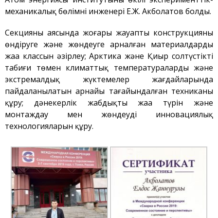
Қауіпсіздік
механикалық бөлімнің инженері Е.Ж. Акболатов болды.
Антитеррор
Секцияның аясында жоғары жауапты конструкцияны
Фотоальбом
өндіруге және жөндеуге арналған материалдардың
Қызметтер
жаңа классын әзірлеу; Арктика және Қиыр солтүстіктің
«Маяк» қонақ үйі
табиғи төмен климаттық температуралардың және
Метрологиялық қызмет
экстремалдық жүктемелер жағдайларында
пайдаланылатын арнайы тағайындалған техниканы
Қысымдағы ыдыстар
құру; дәнекерлік жабдықтың жаңа түрін және
Қауiпсiздiк сараптамасы
монтаждау мен жөндеудің инновациялық
Құжаттаманы әзірлеу
технологияларын құру.
ЯМ, ИСК, РЗ, РАҚ
тасымалдау
ЯМ, ИСК, РЗ, РАҚ сақтау
Радиациялық бақылау
Қатерсіздендіру
Сәулет, қала құрылысы
және құрылыс