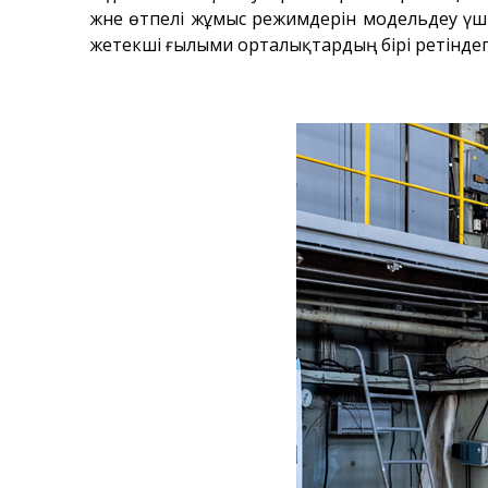
және өтпелі жұмыс режимдерін модельдеу үш
жетекші ғылыми орталықтардың бірі ретіндег