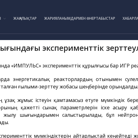
IAE.KZ
Ы
ЖАҢАЛЫҚТАР
ЖАРИЯЛАНЫМДАРМЕН ӨНЕРТАБЫСТАР
ХАБАРЛ
лығындағы эксперименттік зертте
ында «ИМПУЛЬС» эксперименттік құрылғысы бар ИГР реак
рда энергетикалық реакторлардың отынымен сәулеле
тталған ғылыми-зерттеу жобасы шеңберінде орындалды
ң ұзақ жұмыс істеуін қамтамасыз етуге мүмкіндік бер
рының қажетті сынақ параметрлерін іске асыру қаб
ың жылу шығындарымен салыстырылады, бұл нейтрон
ады.
сперименттік мүмкіндіктерін айтарлықтай кеңейтеді 