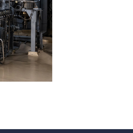
Антитеррор
Фотоальбом
Қызметтер
«Маяк» қонақ үйі
Метрологиялық қызмет
Қысымдағы ыдыстар
Қауiпсiздiк сараптамасы
Құжаттаманы әзірлеу
ЯМ, ИСК, РЗ, РАҚ
тасымалдау
ЯМ, ИСК, РЗ, РАҚ сақтау
Радиациялық бақылау
Қатерсіздендіру
Сәулет, қала құрылысы
және құрылыс
саласындағы қызмет