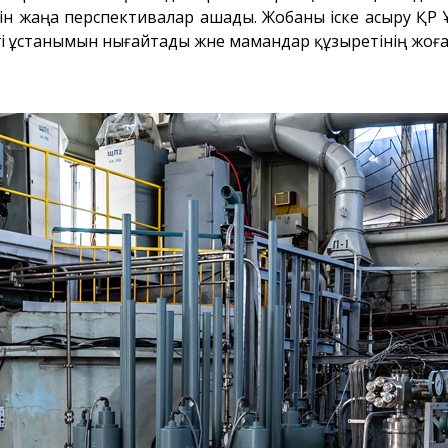
ін жаңа перспективалар ашады. Жобаны іске асыру ҚР
і ұстанымын нығайтады және мамандар құзыретінің жоға