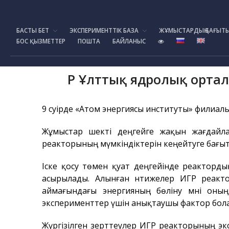
БАСТЫ БЕТ
ЭКСПЕРИМЕНТТІК БАЗА
ЖҰМЫСТАРДЫҢ БАҒЫТ
БОС ҚЫЗМЕТТЕР
ПОШТА
БАЙЛАНЫС
ҚР Ұлттық ядролық орта
9 сәуірде «Атом энергиясы институты» филиал
Жұмыстар шекті деңгейге жақын жағдайла
реакторының мүмкіндіктерін кеңейтуге бағы
Іске қосу төмен қуат деңгейінде реакторды
асырылады. Алынған нәтижелер ИГР реакто
аймағындағы энергияның бөліну мәні он
эксперименттер үшін анықтаушы фактор бол
Жүргізілген зерттеулер ИГР реакторының эк