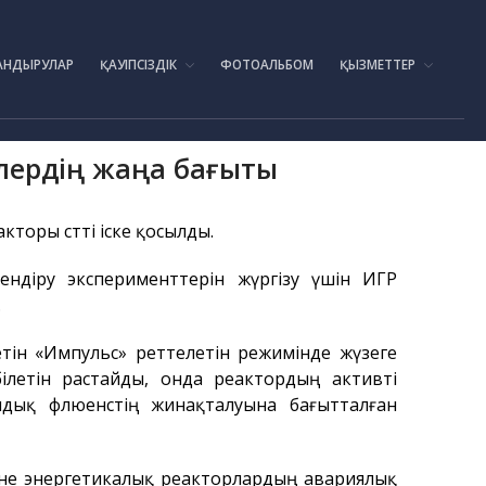
АНДЫРУЛАР
ҚАУІПСІЗДІК
ФОТОАЛЬБОМ
ҚЫЗМЕТТЕР
Басты бет
Құрылу тарихы
Басшылық
улердің жаңа бағыты
Эксперименттік база
ИГР реакторы
торы сәтті іске қосылды.
ИВГ.1М реакторы
ндіру эксперименттерін жүргізу үшін ИГР
Токамак КТМ
.
ЛИАНА стенді
етін «Импульс» реттелетін режимінде жүзеге
ЛАВА-Б қондырғысы
ілетін растайды, онда реактордың активті
ВИКА қондырғысы
дық флюенстің жинақталуына бағытталған
EAGLE қондырғысы
ВЧГ-135 стенді
және энергетикалық реакторлардың авариялық