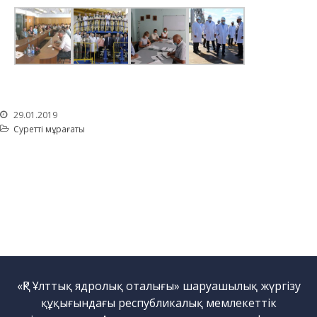
қондырғысы бар стенд
Кешендер
Жұмыстардың бағыты
Атом энергетикасын
дамыту
Термоядролық
29.01.2019
зерттеуілері
Суреттің мұрағаты
Ядролық нысанның
мониторингі
Зерттеу реакторларын
конверсиялау
Сутекті энергетика
Жаңалықтар
Жарияланымдармен
өнертабыстар
«ҚР Ұлттық ядролық оталығы» шаруашылық жүргізу
Хабарландырулар
құқығындағы республикалық мемлекеттік
Қауіпсіздік