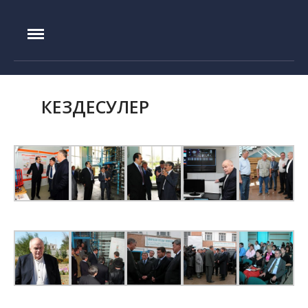
IAE.KZ
Басты бет
Құрылу тарихы
Басшылық
КЕЗДЕСУЛЕР
Эксперименттік база
ИГР реакторы
ИВГ.1М реакторы
Токамак КТМ
ЛИАНА стенді
ЛАВА-Б қондырғысы
ВИКА қондырғысы
EAGLE қондырғысы
ВЧГ-135 стенді
Плазмалық-шоқты