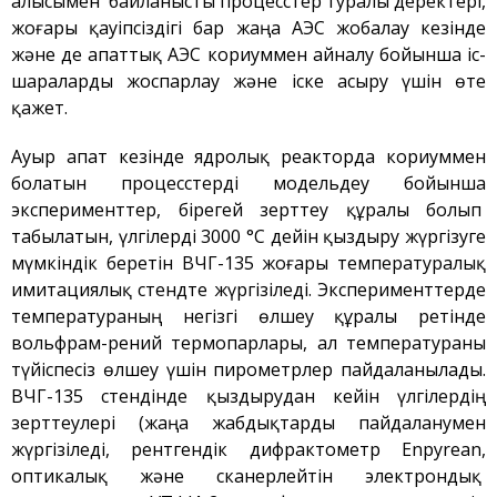
алысымен байланысты процесстер туралы деректері,
жоғары қауіпсіздігі бар жаңа АЭС жобалау кезінде
Плазмалық-шоқты
және де апаттық АЭС кориуммен айналу бойынша іс-
қондырғысы бар стенд
шараларды жоспарлау және іске асыру үшін өте
Кешендер
қажет.
Жұмыстардың бағыты
Ауыр апат кезінде ядролық реакторда кориуммен
Атом энергетикасын
дамыту
болатын процесстерді модельдеу бойынша
эксперименттер, бірегей зерттеу құралы болып
Термоядролық
зерттеуілері
табылатын, үлгілерді 3000 °С дейін қыздыру жүргізуге
Ядролық нысанның
мүмкіндік беретін ВЧГ-135 жоғары температуралық
мониторингі
имитациялық стендте жүргізіледі. Эксперименттерде
Зерттеу реакторларын
температураның негізгі өлшеу құралы ретінде
конверсиялау
вольфрам-рений термопарлары, ал температураны
Сутекті энергетика
түйіспесіз өлшеу үшін пирометрлер пайдаланылады.
ВЧГ-135 стендінде қыздырудан кейін үлгілердің
Жаңалықтар
зерттеулері (жаңа жабдықтарды пайдаланумен
Жарияланымдармен
жүргізіледі, рентгендік дифрактометр Enpyrean,
өнертабыстар
оптикалық және сканерлейтін электрондық
Хабарландырулар