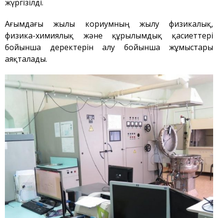
жүргізілді.
және құрылыс
саласындағы қызмет
Ағымдағы жылы кориумның жылу физикалық,
Атом энергиясын
пайдалану
физика-химиялық және құрылымдық қасиеттері
бойынша деректерін алу бойынша жұмыстары
Прекурсорлар
аяқталады.
Қоршаған ортаны қорғау
Бос қызметтер
Пошта
Байланыс