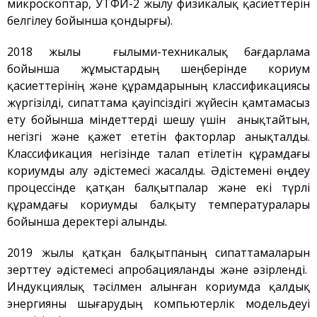
микроскоптар, УТФИ-2 жылу физикалық қасиеттерін
Қауіпсіздік
белгілеу бойынша қондырғы).
Антитеррор
2018 жылы ғылыми-техникалық бағдарлама
Фотоальбом
бойынша жұмыстардың шеңберінде кориум
Қызметтер
қасиеттерінің және құрамдарының классификациясы
«Маяк» қонақ үйі
жүргізілді, сипаттама қауіпсіздігі жүйесін қамтамасыз
ету бойынша міндеттерді шешу үшін анықтайтын,
Метрологиялық қызмет
негізгі және қажет ететін факторлар анықталды.
Қысымдағы ыдыстар
Классификация негізінде талап етілетін құрамдағы
Қауiпсiздiк сараптамасы
кориумды алу әдістемесі жасалды. Әдістемені өңдеу
процессінде қатқан балқытпалар және екі түрлі
Құжаттаманы әзірлеу
құрамдағы кориумды балқыту температуралары
ЯМ, ИСК, РЗ, РАҚ
бойынша деректері алынды.
тасымалдау
ЯМ, ИСК, РЗ, РАҚ сақтау
2019 жылы қатқан балқытпаның сипаттамаларын
Радиациялық бақылау
зерттеу әдістемесі апробацияланды және әзірленді.
Индукциялық тәсілмен алынған кориумда қалдық
Қатерсіздендіру
энергияны шығарудың компьютерлік модельдеуі
Сәулет, қала құрылысы