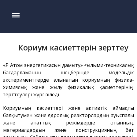
IAE.KZ
Басты бет
Құрылу тарихы
Кориум касиеттерін зерттеу
Басшылық
Эксперименттік база
«ҚР Атом энергетикасын дамыту» ғылыми-техникалық
ИГР реакторы
бағдарламаның шеңберінде модельдік
эксперименттерде алынатын кориумның физика-
ИВГ.1М реакторы
химиялық және жылу физикалық қасиеттерінің
Токамак КТМ
зерттеулері жүргізіледі.
ЛИАНА стенді
Кориумның касиеттері және активтік аймақты
ЛАВА-Б қондырғысы
балқытумен және ядролық реакторлардың ауыспалы
ВИКА қондырғысы
және апаттық режімдерде отынның,
EAGLE қондырғысы
материалдардың және конструкцияның бет
ВЧГ-135 стенді