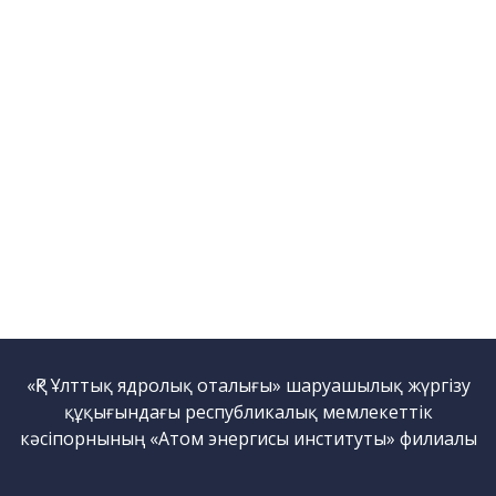
қондырғысы бар стенд
Кешендер
Жұмыстардың бағыты
Атом энергетикасын
дамыту
Термоядролық
зерттеуілері
Ядролық нысанның
мониторингі
Зерттеу реакторларын
конверсиялау
Сутекті энергетика
Жаңалықтар
«ҚР Ұлттық ядролық оталығы» шаруашылық жүргізу
Жарияланымдармен
құқығындағы республикалық мемлекеттік
өнертабыстар
кәсіпорнының «Атом энергисы институты» филиалы
Хабарландырулар
Қауіпсіздік