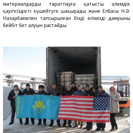
Қауіпсіздік
материалдарды таратпауға қатысты әлемдік
қауіпсіздікті күшейтуге шақырады және Елбасы Н.Ә.
Антитеррор
Назарбаевпен тапсырылған біздің еліміздің дамуының
Фотоальбом
бейбіт бет алуын растайды.
Қызметтер
«Маяк» қонақ үйі
Метрологиялық қызмет
Қысымдағы ыдыстар
Қауiпсiздiк сараптамасы
Құжаттаманы әзірлеу
ЯМ, ИСК, РЗ, РАҚ
тасымалдау
ЯМ, ИСК, РЗ, РАҚ сақтау
Радиациялық бақылау
Қатерсіздендіру
Сәулет, қала құрылысы
және құрылыс