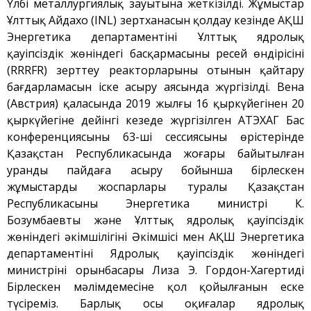
Үлбі металлургиялық зауытына жеткізілді. Жұмыстар
Плазмалық-шоқты
Ұлттық Айдахо (INL) зертханасын қолдау кезінде АҚШ
қондырғысы бар стенд
Энергетика департаментінің Ұлттық ядролық
Кешендер
қауіпсіздік жөніндегі басқармасының ресей өндірісінің
Жұмыстардың бағыты
(RRRFR) зерттеу реакторларының отынын қайтару
бағдарламасын іске асыру аясында жүргізілді. Вена
Атом энергетикасын
дамыту
(Австрия) қаласында 2019 жылғы 16 қыркүйегінен 20
қыркүйегіне дейінгі кезеңде жүргізілген АТЭХАГ Бас
Термоядролық
зерттеуілері
конференциясының 63-ші сессиясының өрістерінде
Қазақстан Республикасында жоғары байытылған
Ядролық нысанның
мониторингі
уранды пайдаға асыру бойынша бірлескен
жұмыстардың жоспарлары туралы Қазақстан
Зерттеу реакторларын
конверсиялау
Республикасының Энергетика министрі К.
Бозумбаевтың және Ұлттық ядролық қауіпсіздік
Сутекті энергетика
жөніндегі әкімшілігінің Әкімшісі мен АҚШ Энергетика
Жаңалықтар
департаментінің Ядролық қауіпсіздік жөніндегі
Жарияланымдармен
министрінің орынбасары Лиза Э. Гордон-Хагертидің
өнертабыстар
Бірлескен мәлімдемесіне қол қойылғанын еске
Хабарландырулар
түсіреміз. Барлық осы оқиғалар ядролық