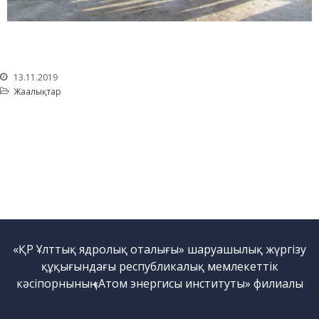
саласындағы қызмет
Атом энергиясын
пайдалану
Прекурсорлар
13.11.2019
Қоршаған ортаны қорғау
Жаңалықтар
Бос қызметтер
Пошта
Байланыс
«ҚР Ұлттық ядролық оталығы» шаруашылық жүргізу
құқығындағы республикалық мемлекеттік
кәсіпорнының «Атом энергисы институты» филиалы