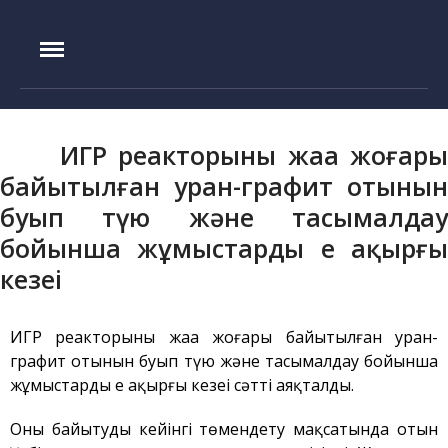
IAE.KZ
Басты бет
Құрылу тарихы
ИГР реакторының жаңа жоғары
Басшылық
байытылған уран-графит отынын
Эксперименттік база
буып түю және тасымалдау
ИГР реакторы
бойынша жұмыстардың ең ақырғы
ИВГ.1М реакторы
кезеңі
Токамак КТМ
ЛИАНА стенді
ИГР реакторының жаңа жоғары байытылған уран-
ЛАВА-Б қондырғысы
графит отынын буып түю және тасымалдау бойынша
ВИКА қондырғысы
жұмыстардың ең ақырғы кезеңі сәтті аяқталды.
EAGLE қондырғысы
Оны байытуды кейінгі төмендету мақсатында отын
ВЧГ-135 стенді