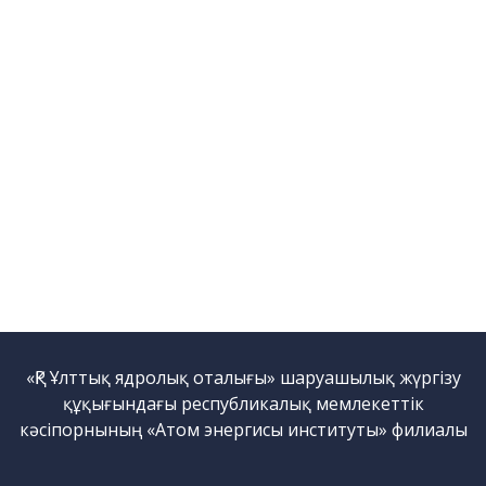
қондырғысы бар стенд
Кешендер
Жұмыстардың бағыты
Атом энергетикасын
дамыту
Термоядролық
зерттеуілері
Ядролық нысанның
мониторингі
Зерттеу реакторларын
конверсиялау
Сутекті энергетика
Жаңалықтар
«ҚР Ұлттық ядролық оталығы» шаруашылық жүргізу
Жарияланымдармен
құқығындағы республикалық мемлекеттік
өнертабыстар
кәсіпорнының «Атом энергисы институты» филиалы
Хабарландырулар
Қауіпсіздік