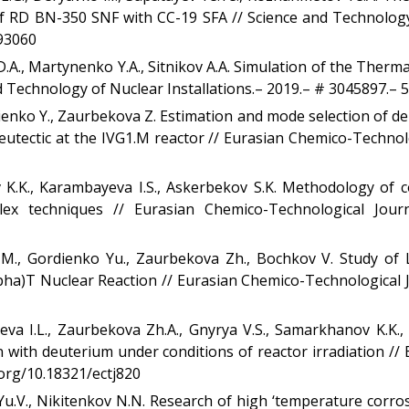
 RD BN-350 SNF with CC-19 SFA // Science and Technology 
293060
.A., Martynenko Y.A., Sitnikov A.A. Simulation of the Therm
nd Technology of Nuclear Installations.– 2019.– # 3045897.– 
ienko Y., Zaurbekova Z. Estimation and mode selection of d
 eutectic at the IVG1.M reactor // Eurasian Chemico-Technolog
 K.K., Karambayeva I.S., Askerbekov S.K. Methodology of c
 techniques // Eurasian Chemico-Technological Journal
M., Gordienko Yu., Zaurbekova Zh., Bochkov V. Study of
pha)T Nuclear Reaction // Eurasian Chemico-Technological Jou
va I.L., Zaurbekova Zh.A., Gnyrya V.S., Samarkhanov K.K., L
n with deuterium under conditions of reactor irradiation //
i.org/10.18321/ectj820
Yu.V., Nikitenkov N.N. Research of high ‘temperature corrosi