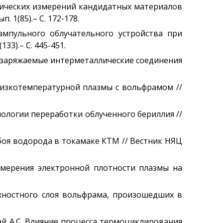
рафических измерений кандидатных материалов
 1(85).– С. 172-178.
е ампульного облучательного устройства при
3).– С. 445-451.
резаряжаемые интерметаллические соединения
 низкотемпературной плазмы с вольфрамом //
хнологии переработки облученного бериллия //
обоя водорода в токамаке КТМ // Вестник НЯЦ
 измерения электронной плотности плазмы на
рхностного слоя вольфрама, произошедших в
нбай А.С. Влияние процесса термоциклирования