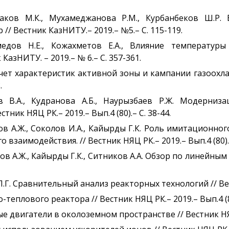
каков М.К., Мухамеджанова Р.М., Курбанбеков Ш.Р.
// Вестник КазНИТУ.– 2019.– №5.– С. 115-119.
медов Н.Е., Кожахметов Е.А., Влияние температур
азНИТУ. – 2019.– № 6.– С. 357-361.
 Расчет характеристик активной зоны и кампании газоо
.
ов В.А., Кудранова А.Б., Наурызбаев Р.Ж. Модерни
ник НЯЦ РК.– 2019.– Вып.4 (80).– С. 38-44.
зов А.Ж., Соколов И.А., Кайырды Г.К. Роль имитационно
заимодействия. // Вестник НЯЦ РК.– 2019.– Вып.4 (80).–
ов А.Ж., Кайырды Г.К., Ситников А.А. Обзор по линейным 
П.Г. Сравнительный анализ реакторных технологий // Вестн
теплового реактора // Вестник НЯЦ РК.– 2019.– Вып.4 (80
е двигатели в околоземном пространстве // Вестник НЯЦ Р