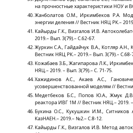
на прочностные характеристики НОУ и ВОУ
Жанболатов О.М., Иркимбеков Р.А. Мо
энергии деления // Вестник НЯЦ РК.– 2019.–
Кайырды Г.К., Визгалов И.В. Автоколеба
2019.– Вып. 3(79).– С.62-67.
Журкин С.А., Гайдайчук В.А., Котляр А.Н.
Вестник НЯЦ РК.– 2019.– Вып. 3(79).– С.68-
Кожабаев З.Б., Жагипарова Л.К., Иркимб
НЯЦ.– 2019. – Вып. 3(79).– С. 71-75.
Хажидинов А.С., Акаев А.С., Ганов
усовершенствованной моделям // Вестник Н
Медетбеков Б.С., Попов Ю.А., Жмук Д
реактора ИВГ 1М // Вестник НЯЦ.– 2019. – В
Букина О.С., Кукушкин И.М., Ситников 
КазНАЕН.– 2019.– №2.– С.8-12.
Кайырды Г.К., Визгалов И.В. Метод авток