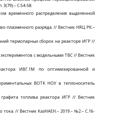
(79).– С.54-58.
том временного распределения выделенной
во-плазменного разряда. // Вестник НЯЦ РК.–
пытаний термопарных сборок на реакторе ИГР //
и экспериментов с модельными ТВС // Вестник
 реактора ИВГ.1М по оптимизированной и
спериментальных ВОТК НОУ в теплоноситель
я графита топлива реактора ИГР // Вестник
тока. // Вестник КазНАЕН.– 2019.– №2.– С.16-