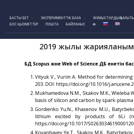
БАСТЫ БЕТ
ЭКСПЕРИМЕНТТІК БАЗА
ЖҰМЫСТАРДЫҢ БАҒЫТ
БОС ҚЫЗМЕТТЕР
ПОШТА
БАЙЛАНЫС
2019 жылғы жарияланы
БД
Scopus
және
Web
of
Science
ДБ енетін б
Vityuk V., Vurim A. Method for determining
203. DOI: https://doi.org/10.1016/j.anucene.
Mukhamedova N.M., Skakov M.K., Wieleba W.
basis of silicon and carbon by spark-plasma s
Gordienko Yu.N., Khasenov M.U., Batyrbeko
lithium excited by products of 6Li (n
https://doi.org/10.1017/S0263034619000120
Koyanbayev Ye.T., Skakov M.K., Batyrbekov 