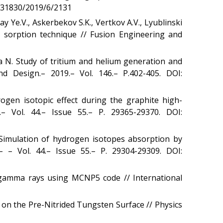
өнертабыстар
4131830/2019/6/2131
Хабарландырулар
y Ye.V., Askerbekov S.K., Vertkov A.V., Lyublinski
ic sorption technique // Fusion Engineering and
Қауіпсіздік
Антитеррор
va N. Study of tritium and helium generation and
Фотоальбом
nd Design.– 2019.– Vol. 146.– P.402-405. DOI:
Қызметтер
«Маяк» қонақ үйі
rogen isotopic effect during the graphite high-
Метрологиялық қызмет
– Vol. 44.– Issue 55.– P. 29365-29370. DOI:
Қысымдағы ыдыстар
. Simulation of hydrogen isotopes absorption by
Қауiпсiздiк сараптамасы
 – Vol. 44.– Issue 55.– P. 29304-29309. DOI:
Құжаттаманы әзірлеу
ЯМ, ИСК, РЗ, РАҚ
o gamma rays using MCNP5 code // International
тасымалдау
ЯМ, ИСК, РЗ, РАҚ сақтау
 on the Pre-Nitrided Tungsten Surface // Physics
Радиациялық бақылау