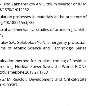
Қатерсіздендіру
Yu.N. and Zakharenkov A.V. Lithium divertor of KTM
96/1370/1/012062
Сәулет, қала құрылысы
және құрылыс
ulation processes in materials in the presence of
саласындағы қызмет
org/10.18321/ectj783
Атом энергиясын
пайдалану
ysical and mechanical studies of uranium-graphite
148
Прекурсорлар
erkulov S.V., Golobokov Yu.N. Emergency protection
Қоршаған ортаны қорғау
ems of Atomic Science and Technology. Series
Бос қызметтер
Пошта
aluation method for in-place cooling of residual
Байланыс
gineering: Nuclear Power Saves the World, ICONE
1299/jsmeicone.2019.27.1768
IVG.1M Reactor: Development and Critical-State
-019-00587-1