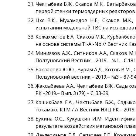
Чектыбаев Б.Ж., Скаков М.К., Батырбеко
первой стенки термоядерных реакторов на
Цхе В.К., Мухамедов Н.Е., Скаков М.К.
испытании модельной ТВС на исследовател
Кожахметов Е.А., Скаков М.К., Курбанб
на основе системы Ti-Al-Nb // Вестник Каз
Миниязов А.Ж., Ситников А.А., Скаков 
Ползуновский Вестник.– 2019.– №1.– С.181
Бакланова Ю.Ю., Вурим А.Д., Котов В.М.,
Ползуновский вестник.– 2019.– №3.– 87-94
Жаксыбаева А.А., Чектыбаев Б.Ж., Садык
РК.–2019.– Вып. 3 (79).– С. 33-39.
Кашикбаев Е.А., Чектыбаев Б.Ж., Садык
токамаке КТМ / // Вестник НЯЦ РК.– 2019.– 
Букина О.С., Кукушкин И.М. Идентифик
результате воздействия метановой плазмы 
Даулетханов Е.Д., Сапатаев Е.Е., Кожахм