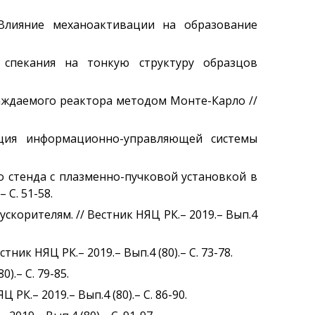
 Влияние механоактивации на образование
ы спекания на тонкую структуру образцов
хлаждаемого реактора методом Монте-Карло //
зация информационно-управляющей системы
го стенда с плазменно-пучковой установкой в
 С. 51-58.
ускорителям. // Вестник НЯЦ РК.– 2019.– Вып.4
ик НЯЦ РК.– 2019.– Вып.4 (80).– С. 73-78.
).– С. 79-85.
К.– 2019.– Вып.4 (80).– С. 86-90.