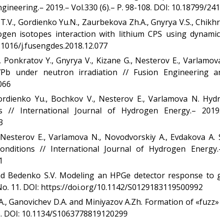
gineering.– 2019.– Vol.330 (6).– Р. 98-108. DOI: 10.18799/2
T.V., Gordienko Yu.N., Zaurbekova Zh.A., Gnyrya V.S., Chikhra
ydrogen isotopes interaction with lithium CPS using dynam
0.1016/j.fusengdes.2018.12.077
, Ponkratov Y., Gnyrya V., Kizane G., Nesterov E., Varlamo
.7Pb under neutron irradiation // Fusion Engineering a
066
Gordienko Yu., Bochkov V., Nesterov E., Varlamova N. Hyd
 // International Journal of Hydrogen Energy.– 2019.
3
, Nesterov E., Varlamova N., Novodvorskiy A., Evdakova A
ditions // International Journal of Hydrogen Energy.–
1
. and Bedenko S.V. Modeling an HPGe detector response t
 No. 11. DOI: https://doi.org/10.1142/S0129183119500992
A., Ganovichev D.A. and Miniyazov A.Zh. Formation of «fuzz»
1–6. DOI: 10.1134/S1063778819120299