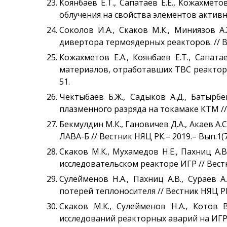
Коянбаев Е.Т., Сапатаев Е.Е., Кожахмет
облучения на свойства элементов активно
Соколов И.А., Скаков М.К., Миниязов А
дивертора термоядерных реакторов. // Вес
Кожахметов Е.А., Коянбаев Е.Т., Сапат
материалов, отработавших ТВС реактора Б
51.
Чектыбаев Б.Ж., Садыков А.Д., Батырбе
плазменного разряда на токамаке КТМ // Ве
Бекмулдин М.К., Гановичев Д.А., Акаев 
ЛАВА-Б // Вестник НЯЦ РК.– 2019.– Вып.1(77
Скаков М.К., Мухамедов Н.Е., Пахниц А
исследовательском реакторе ИГР // Вестни
Сулейменов Н.А., Пахниц А.В., Сураев
потерей теплоносителя // Вестник НЯЦ РК.–
Скаков М.К., Сулейменов Н.А., Котов 
исследований реакторных аварий на ИГР //