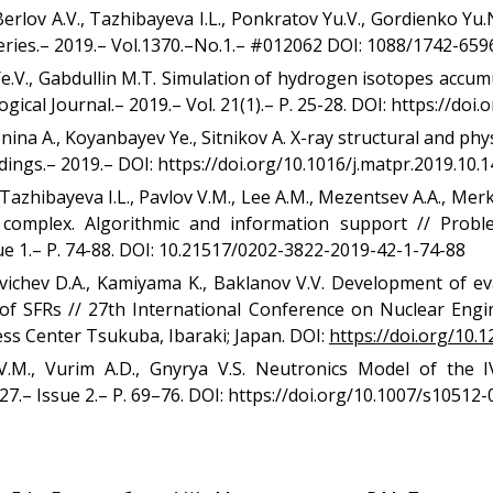
, Berlov A.V., Tazhibayeva I.L., Ponkratov Yu.V., Gordienko 
Series.– 2019.– Vol.1370.–No.1.– #012062 DOI: 1088/1742-65
Ye.V., Gabdullin M.T. Simulation of hydrogen isotopes accum
cal Journal.– 2019.– Vol. 21(1).– P. 25-28. DOI: https://doi.
nina A., Koyanbayev Ye., Sitnikov A. X-ray structural and ph
dings.– 2019.– DOI: https://doi.org/10.1016/j.matpr.2019.10.
, Tazhibayeva I.L., Pavlov V.M., Lee A.M., Mezentsev A.A., M
complex. Algorithmic and information support // Probl
ue 1.– P. 74-88. DOI: 10.21517/0202-3822-2019-42-1-74-88
ovichev D.A., Kamiyama K., Baklanov V.V. Development of ev
ts of SFRs // 27th International Conference on Nuclear En
ss Center Tsukuba, Ibaraki; Japan. DOI:
https://doi.org/10.
 V.M., Vurim A.D., Gnyrya V.S. Neutronics Model of the 
127.– Issue 2.– P. 69–76. DOI: https://doi.org/10.1007/s10512