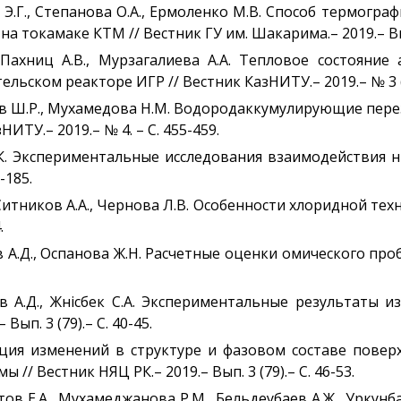
в Э.Г., Степанова О.А., Ермоленко М.В. Способ термог
 токамаке КТМ // Вестник ГУ им. Шакарима.– 2019.– Вып.
, Пахниц А.В., Мурзагалиева А.А. Тепловое состояни
ьском реакторе ИГР // Вестник КазНИТУ.– 2019.– № 3 (13
еков Ш.Р., Мухамедова Н.М. Водородаккумулирующие пе
НИТУ.– 2019.– № 4. – С. 455-459.
М.К. Экспериментальные исследования взаимодействия
-185.
 Ситников А.А., Чернова Л.В. Особенности хлоридной те
.
ов А.Д., Оспанова Ж.Н. Расчетные оценки омического пр
ов А.Д., Жүнісбек С.А. Экспериментальные результаты
Вып. 3 (79).– С. 40-45.
ация изменений в структуре и фазовом составе пове
// Вестник НЯЦ РК.– 2019.– Вып. 3 (79).– С. 46-53.
етов Е.А., Мухамеджанова Р.М., Бельдеубаев А.Ж., Урку