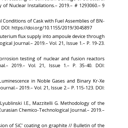
of Nuclear Installations.– 2019.– # 1293060.– 9
EAGLE қондырғысы
ВЧГ-135 стенді
al Conditions of Cask with Fuel Assemblies of BN-
Плазмалық-шоқты
5 DOI: https://doi.org/10.1155/2019/3045897
қондырғысы бар стенд
euterium flux supply into ampoule device through
Кешендер
ical Journal.– 2019.– Vol. 21, Issue 1.– P. 19-23.
Жұмыстардың бағыты
Атом энергетикасын
orrosion testing of nuclear and fusion reactors
дамыту
.– 2019.– Vol. 21, Issue 1.– P. 35-40. DOI:
Термоядролық
зерттеуілері
 Luminescence in Noble Gases and Binary Kr-Xe
Ядролық нысанның
мониторингі
rnal.– 2019.– Vol. 21, Issue 2.– P. 115-123. DOI:
Зерттеу реакторларын
конверсиялау
yublinski I.E., Mazzitelli G. Methodology of the
Сутекті энергетика
 Eurasian Chemico-Technological Journal.– 2019.–
Жаңалықтар
on of SiC’ coating on graphite // Bulletin of the
Жарияланымдармен