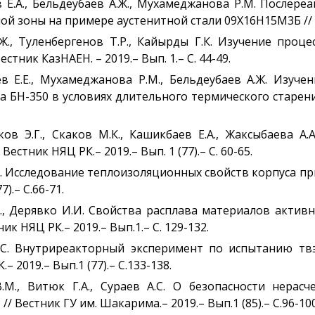
ов Е.А., Бельдеубаев А.Ж., Мухамеджанова Р.М. После
й зоны на примере аустенитной стали 09Х16Н15М3Б // Ве
.Ж., Туленбергенов Т.Р., Кайырды Г.К. Изучение про
тник КазНАЕН. – 2019.– Вып. 1.– С. 44-49.
аев Е.Е., Мухамеджанова Р.М., Бельдеубаев А.Ж. Изуч
Н-350 в условиях длительного термического старения /
ков Э.Г., Скаков М.К., Кашикбаев Е.А., Жаксыбаева 
стник НЯЦ РК.– 2019.– Вып. 1 (77).– С. 60-65.
А.С. Исследование теплоизоляционных свойств корпуса 
).– С.66-71.
.В., Дерявко И.И. Свойства расплава материалов актив
к НЯЦ РК.– 2019.– Вып.1.– С. 129-132.
 А.С. Внутриреакторный эксперимент по испытанию тв
 2019.– Вып.1 (77).– С.133-138.
В.М., Витюк Г.А., Сураев А.С. О безопасности нера
 Вестник ГУ им. Шакарима.– 2019.– Вып.1 (85).– С.96-100