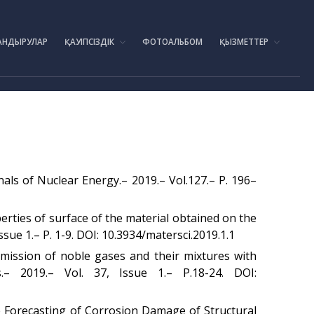
АНДЫРУЛАР
ҚАУІПСІЗДІК
ФОТОАЛЬБОМ
ҚЫЗМЕТТЕР
Басты бет
Құрылу тарихы
Басшылық
Эксперименттік база
als of Nuclear Energy.– 2019.– Vol.127.– P. 196–
ИГР реакторы
ties of surface of the material obtained on the
ИВГ.1М реакторы
sue 1.– P. 1-9. DOI: 10.3934/matersci.2019.1.1
Токамак КТМ
Emission of noble gases and their mixtures with
ЛИАНА стенді
.– 2019.– Vol. 37, Issue 1.– P.18-24. DOI:
ЛАВА-Б қондырғысы
ВИКА қондырғысы
he Forecasting of Corrosion Damage of Structural