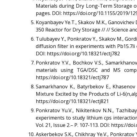
Materials during Dry Long-Term Storage of
pages. DOI: https://doi.org/10.1155/2019/1
Koyanbayev Yе.T., Skakov M.K., Ganovichev D
350 Reactor for Dry Storage // // Science a
Tulubayev Y., Ponkratov Y., Skakov M., Gord
diffusion filter in experiments with Pb15.7li
DOI: https://doi.org/10.18321/ectj782
Ponkratov Y.V., Bochkov V.S., Samarkhanov
materials using TGA/DSC and MS complex
https://doi.org/10.18321/ectj787
Samarkhanov K., Batyrbekov E., Khasenov 
Mixture Excited by the Products of Li-6(n,al
https://doi.org/10.18321/ectj821
Ponkratov Yu.V., Nikitenkov N.N., Tazhibaye
experiments to study lithium cps interactio
Vol. 21, Issue 2.– P. 107-113. DOI: https://do
Askerbekov S.K., Chikhray Ye.V., Ponkratov 