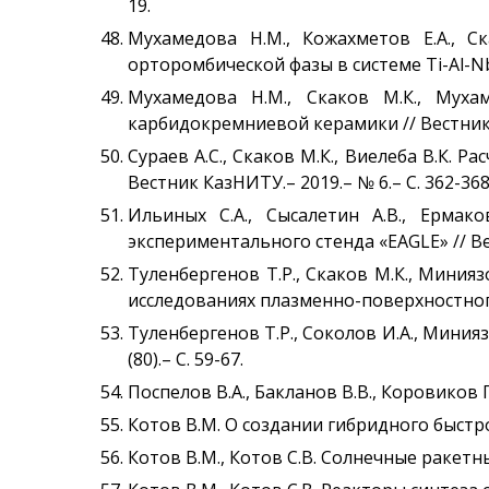
19.
Мухамедова Н.М., Кожахметов Е.А., С
орторомбической фазы в системе Ti-Al-Nb 
Мухамедова Н.М., Скаков М.К., Муха
карбидокремниевой керамики // Вестник К
Сураев А.С., Скаков М.К., Виелеба В.К.
Вестник КазНИТУ.– 2019.– № 6.– С. 362-368
Ильиных С.А., Сысалетин А.В., Ермак
экспериментального стенда «EAGLE» // Вест
Туленбергенов Т.Р., Скаков М.К., Миния
исследованиях плазменно-поверхностного в
Туленбергенов Т.Р., Соколов И.А., Минияз
(80).– С. 59-67.
Поспелов В.А., Бакланов В.В., Коровиков 
Котов В.М. О создании гибридного быстро-
Котов В.М., Котов С.В. Солнечные ракетны