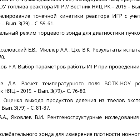
 топлива реактора ИГР // Вестник НЯЦ РК.– 2019.– Вып. 3
делирование точечной кинетики реактора ИГР с уче
 Вып. 3(79).– С. 59-61.
тельный режим торцевого зонда для диагностики пучко
, Козловский Е.В., Миллер А.А., Цхе В.К. Результаты ис
70.
еков Р.А. Выбор параметров работы ИГР при проведени
ичев Д.А. Расчет температурного поля ВОТК-НОУ
ЯЦ.– 2019. – Вып. 3(79).– С. 76-80.
.В. Оценка выхода продуктов деления из твелов эк
ып. 3(79).– С. 81-87.
А.А., Яковлев В.И. Рентгеноструктурные исследовани
олебательного зонда для измерения плотности ионного 