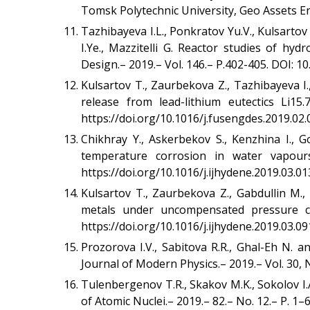
Tomsk Polytechnic University, Geo Assets En
Tazhibayeva I.L., Ponkratov Yu.V., Kulsartov 
I.Ye., Mazzitelli G. Reactor studies of h
Design.– 2019.– Vol. 146.– P.402-405. DOI: 1
Kulsartov T., Zaurbekova Z., Tazhibayeva I.
release from lead-lithium eutectics Li15
https://doi.org/10.1016/j.fusengdes.2019.02.
Chikhray Y., Askerbekov S., Kenzhina I., 
temperature corrosion in water vapours
https://doi.org/10.1016/j.ijhydene.2019.03.01
Kulsartov T., Zaurbekova Z., Gabdullin M.
metals under uncompensated pressure con
https://doi.org/10.1016/j.ijhydene.2019.03.09
Prozorova I.V., Sabitova R.R., Ghal-Eh N
Journal of Modern Physics.– 2019.– Vol. 30,
Tulenbergenov T.R., Skakov M.K., Sokolov I.
of Atomic Nuclei.– 2019.– 82.– No. 12.– P. 