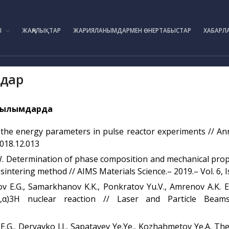
IAE.KZ
Ы
ЖАҢАЛЫҚТАР
ЖАРИЯЛАНЫМДАРМЕН ӨНЕРТАБЫСТАР
ХАБАРЛ
мдар
асылымдарда
 the energy parameters in pulse reactor experiments // Ann
2018.12.013
 Determination of phase composition and mechanical proper
intering method // AIMS Materials Science.– 2019.– Vol. 6, Is
v E.G., Samarkhanov K.K., Ponkratov Yu.V., Amrenov A.K. 
,α)3H nuclear reaction // Laser and Particle Beams
E.G., Deryavko I.I., Sapatayev Ye.Ye., Kozhahmetov Ye.A. T