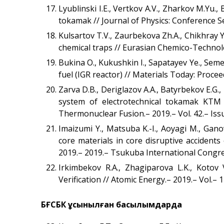
Lyublinski I.E., Vertkov A.V., Zharkov M.Yu.
tokamak // Journal of Physics: Conference 
Kulsartov T.V., Zaurbekova Zh.A., Chikhray 
chemical traps // Eurasian Chemico-Technologi
Bukina O., Kukushkin I., Sapatayev Ye., Seme
fuel (IGR reactor) // Materials Today: Procee
Zarva D.B., Deriglazov A.А., Batyrbekov E.G.
system of electrotechnical tokamak KTM 
Thermonuclear Fusion.– 2019.– Vol. 42.– Iss
Imaizumi Y., Matsuba K.-I., Aoyagi M., Gan
core materials in core disruptive acciden
2019.– 2019.– Tsukuba International Congre
Irkimbekov R.A., Zhagiparova L.K., Kotov
Verification // Atomic Energy.– 2019.– Vol.– 
БҒСБК ұсынылған басылымдарда