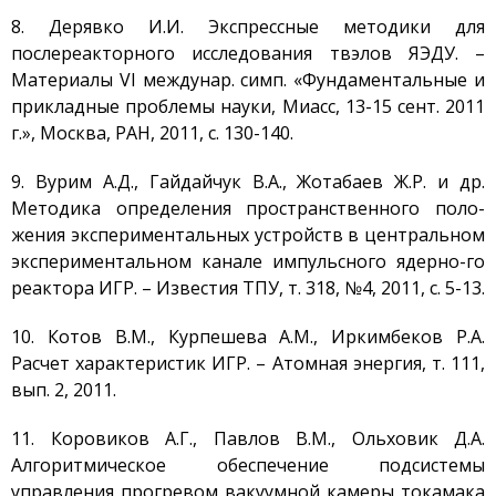
Метрологиялық қызмет
8. Дерявко И.И. Экспрессные методики для
послереакторного исследования твэлов ЯЭДУ. –
Қысымдағы ыдыстар
Материалы VI междунар. симп. «Фундаментальные и
Қауiпсiздiк сараптамасы
прикладные проблемы науки, Миасс, 13-15 сент. 2011
Құжаттаманы әзірлеу
г.», Москва, РАН, 2011, c. 130-140.
ЯМ, ИСК, РЗ, РАҚ
9. Вурим А.Д., Гайдайчук В.А., Жотабаев Ж.Р. и др.
тасымалдау
Методика определения пространственного поло-
ЯМ, ИСК, РЗ, РАҚ сақтау
жения экспериментальных устройств в центральном
Радиациялық бақылау
экспериментальном канале импульсного ядерно-го
Қатерсіздендіру
реактора ИГР. – Известия ТПУ, т. 318, №4, 2011, с. 5-13.
Сәулет, қала құрылысы
10. Котов В.М., Курпешева А.М., Иркимбеков Р.А.
және құрылыс
саласындағы қызмет
Расчет характеристик ИГР. – Атомная энергия, т. 111,
вып. 2, 2011.
Атом энергиясын
пайдалану
11. Коровиков А.Г., Павлов В.М., Ольховик Д.А.
Прекурсорлар
Алгоритмическое обеспечение подсистемы
Қоршаған ортаны қорғау
управления прогревом вакуумной камеры токамака