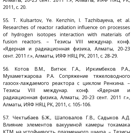
Алматы, 20-23 сент. 2011 г.», Алматы, ИЯФ НЯЦ РК,
2011, с. 20.
55. T. Kulsartov, Ye. Kenzhin, I. Tazhibayeva, et al.
Researches of reactor radiation influence on processes
of hydrogen isotopes interaction with materials of
fusion reactors. – Тезисы VIII междунар. конф.
«Ядерная и радиационная физика, Алматы, 20-23
сент. 2011 г.», Алматы, ИЯФ НЯЦ РК, 2011, с. 28-29.
56. Котов В.М., Витюк Г.А., Иркимбеков Р.А.,
Мухаметжарова Р.А. Сопряжение тяжеловодного
газоох-лаждаемого реактора с циклом Ренкина. –
Тезисы VIII междунар. конф. «Ядерная и
радиационная физика, Алматы, 20-23 сент. 2011 г.»,
Алматы, ИЯФ НЯЦ РК, 2011, с. 105-106.
57. Чектыбаев Б.Ж., Шаповалов Г.В., Садыков А.Д.
Влияние элементов вакуумной камеры токамака
КТМ на устойчивость плазменного шнура. – Тезисы