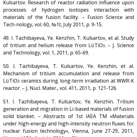
Kulsartov. Research of reactor radiation influence upon
processes of hydrogen isotopes interaction with
materials of the fusion facility. – Fusion Science and
Tech-nology, vol. 60, №1t, July 2011, р. 9-15.
49. I. Tazhibayeva, Ye. Kenzhin, T. Kulsartov, et al. Study
of tritium and helium release from Li
TiO
. – J. Science
2
3
and Technology, vol. 1, 2011, р. 65-69.
50. I. Tazhibayeva, T. Kulsartov, Ye. Kenzhin, et al.
Mechanism of tritium accumulation and release from
Li
TiО
ceramics during long-term irradiation at WWR-K
2
3
reactor. – J. Nucl. Mater., vol. 411, 2011, p. 121-126.
51. I. Tazhibayeva, T. Kulsartov, Ye. Kenzhin. Tritium
generation and migration in Li-based materials of fusion
solid blanket. – Аbstracts of 1st IAEA TM «Materials
under high-energy and high-intensity neutron fluxes for
nuclear fusion technology», Vienna, June 27-29, 2011,