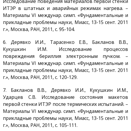
Исследование поведения материалов первой стенки
дамыту
ИТЭР в штатных и аварийных режимах нагрева. –
Термоядролық
Материалы VI междунар. симп. «Фундаментальные и
зерттеуілері
прикладные проблемы науки, Миасс, 13-15 сент. 2011
Ядролық нысанның
г.», Москва, РАН, 2011, c. 95-104.
мониторингі
Зерттеу реакторларын
6. Дерявко И.И., Тарасенко Е.В., Бакланов В.В.,
конверсиялау
Кукушкин И.М. Исследование процессов
Сутекті энергетика
повреждения бериллия электронным пучком. –
Жаңалықтар
Материалы VI междунар. симп. «Фундаментальные и
Жарияланымдармен
прикладные проблемы науки, Миасс, 13-15 сент. 2011
өнертабыстар
г.», Москва, РАН, 2011, c. 120-129.
Хабарландырулар
7. Бакланов В.В., Дерявко И.И., Кукушкин И.М.,
Қауіпсіздік
Ударцев С.В. Исследование состояния макетов
Антитеррор
первой стенки ИТЭР после термических испытаний. –
Фотоальбом
Материалы VI междунар. симп. «Фундаментальные и
прикладные проблемы науки, Миасс, 13-15 сент. 2011
Қызметтер
г.», Москва, РАН, 2011, c. 105-111.
«Маяк» қонақ үйі