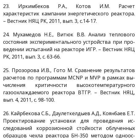
23. Иркимбеков Р.А., Котов И.М. Расчет
характеристик кампании энергетического реактора.
– Вестник НЯЦ РК, 2011, вып. 3, с.14-17.
24. Мухамедов Н.Е., Витюк В.В. Анализ теплового
состояния экспериментального устройства при про-
ведении испытаний на реакторе ИГР. – Вестник НЯЦ
РК, 2011, вып. 3, с. 63-66.
25. Прозорова И.В., Гото М. Сравнение результатов
расчетов по программам MCNP и MVP в рамках вы-
числения критичности высокотемпературного
газоохлаждаемого реактора ВТГР. – Вестник НЯЦ,
вып. 4, 2011, с. 98-100.
26. Кайрбекова С.Б., Даулеткелдыев А.Д., Коянбаев Е.Т.
Проектирование установки для проведения ис-
следований коррозионной стойкости облученных
образцов чехла реактора БН-350 методом одноос-