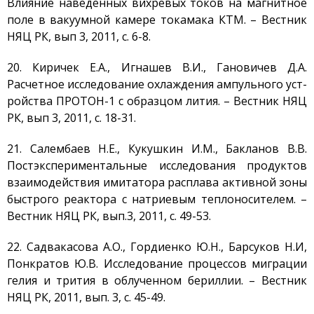
Влияние наведенных вихревых токов на магнитное
поле в вакуумной камере токамака КТМ. – Вестник
НЯЦ РК, вып 3, 2011, с. 6-8.
20. Киричек Е.А., Игнашев В.И., Гановичев Д.А.
Расчетное исследование охлаждения ампульного уст-
ройства ПРОТОН-1 с образцом лития. – Вестник НЯЦ
РК, вып 3, 2011, с. 18-31.
21. Салембаев Н.Е., Кукушкин И.М., Бакланов В.В.
Постэкспериментальные исследования продуктов
взаимодействия имитатора расплава активной зоны
быстрого реактора с натриевым теплоносителем. –
Вестник НЯЦ РК, вып.3, 2011, с. 49-53.
22. Садвакасова А.О., Гордиенко Ю.Н., Барсуков Н.И,
Понкратов Ю.В. Исследование процессов миграции
гелия и трития в облученном бериллии. – Вестник
НЯЦ РК, 2011, вып. 3, с. 45-49.