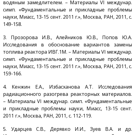
водяным замедлителем. – Материалы VI междунар.
Басшылық
симп. «Фундаментальные и прикладные проблемы
Эксперименттік база
науки, Миасс, 13-15 сент. 2011 г.», Москва, РАН, 2011, c.
ИГР реакторы
149-158.
ИВГ.1М реакторы
3. Прозорова И.В., Алейников Ю.В., Попов Ю.А.
Токамак КТМ
Исследования в обоснование вариантов замены
топлива реактора ИВГ.1М. – Материалы VI междунар.
ЛИАНА стенді
симп. «Фундаментальные и прикладные проблемы
ЛАВА-Б қондырғысы
науки, Миасс, 13-15 сент. 2011 г.», Москва, РАН, 2011, c.
ВИКА қондырғысы
159-166.
EAGLE қондырғысы
4. Кенжин Е.А., Избасханова А.Т. Исследования
ВЧГ-135 стенді
радиационного разогрева реакторных материалов.
Плазмалық-шоқты
– Материалы VI междунар. симп. «Фундаментальные
қондырғысы бар стенд
и прикладные проблемы науки, Миасс, 13-15 сент.
Кешендер
2011 г.», Москва, РАН, 2011, c. 112-119.
Жұмыстардың бағыты
5. Ударцев С.В., Дерявко И.И., Зуев В.А. и др.
Атом энергетикасын