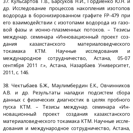
37. Кульсартов Т.В., Барсуков Н.И., Гордиенко Ю.Н. и
др. Исследование процессов накопления изотопов
водорода в боронизированном графите FP-479 при
его взаимодействии с изотопами водорода из газо-
вой фазы и ионно-плазменных потоков. – Тезисы
междунар. семинара «Инновационный проект соз-
дания казахстанского материаловедческого
токамака КТМ. Научные исследования и
международное сотрудничество, Астана, 05-07
сентября 2011 г.», Астана, Назарбаев Университет,
2011, с. 146.
38. Чектыбаев Б.Ж., Маулимбердин Е.К., Овчинников
А.В. и др. Результаты наладки подсистем сбора
данных с физических диагностик в целях пробного
пуска КТМ. – Тезисы междунар. семинара «Ин-
новационный проект создания казахстанского
материаловедческого токамака КТМ. Научные иссле-
дования и международное сотрудничество, Астана,