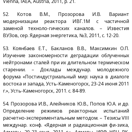
Vienna, IAEA, Austria, 2011, p. 21.
52. Котов В.М., Прозорова И.В. Вариант
модернизации реактора ИВГ.1М с частичной
заменой техноло-гических каналов. – Известия
ВУЗов, сер. Ядерная энергетика, №3, 2011, с. 12-20.
53. Коянбаев Е.Т., Бакланов В.В., Максимкин О.П.
Изучение закономерности деградации облученных
нейтронами сталей при их длительном термическом
старении. – Доклады междунар. молодежного
форума «Постиндустриальный мир: наука в диалоге
востока и запада, Усть-Каменогорск, 23-24 июня 2011
г.», Усть-Каменогорск, 2011. с. 84-89.
54. Прозорова И.В., Алейников Ю.В., Попов Ю.А. и др.
Определение режимов реакторных испытаний
расчетно-экспериментальным методом. – Тезисы VIII
междунар. конф. «Ядерная и радиационная фи-зика,