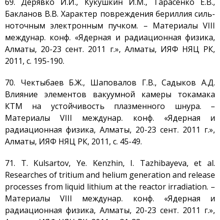
69. Дерявко И.И., Кукушкин И.М., Тарасенко Е.В.,
Бакланов В.В. Характер повреждения бериллия силь-
ноточным электронным пучком. – Материалы VIII
междунар. конф. «Ядерная и радиационная физика,
Алматы, 20-23 сент. 2011 г.», Алматы, ИЯФ НЯЦ РК,
2011, с. 195-190.
70. Чектыбаев Б.Ж., Шаповалов Г.В., Садыков А.Д.
Влияние элементов вакуумной камеры токамака
КТМ на устойчивость плазменного шнура. –
Материалы VIII междунар. конф. «Ядерная и
радиационная физика, Алматы, 20-23 сент. 2011 г.»,
Алматы, ИЯФ НЯЦ РК, 2011, с. 45-49.
71. T. Kulsartov, Ye. Kenzhin, I. Tazhibayeva, et al.
Researches of tritium and helium generation and release
processes from liquid lithium at the reactor irradiation. –
Материалы VIII междунар. конф. «Ядерная и
радиационная физика, Алматы, 20-23 сент. 2011 г.»,