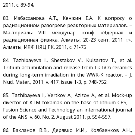
2011, с. 89-94.
83. Избасханова А.Т., Кенжин Е.А. К вопросу о
радиационном разогреве реакторных материалов. –
Ма-териалы VIII междунар. конф. «Ядерная и
радиационная физика, Алматы, 20-23 сент. 2011 г.»,
Алматы, ИЯФ НЯЦ РК, 2011, с. 71-75
84. Tazhibayeva I., Shestakov V., Kulsartov Т., et al.
Tritium accumulation and release from Li
TiO
ceramics
2
3
during long-term irradiation in the WWR-K reactor. – J.
Nucl. Mater., 2011, v. 417, issue 1-3, p. 748-752.
85. Tazhibayeva I., Vertkov A., Azizov A., et al. Mock-up
divertor of KTM tokamak on the base of lithium CPS, –
Fusion Science and Technology an international journal
of the ANS, v. 60, No. 2, August 2011, p. 554-557.
86. Бакланов В.В., Дерявко И.И., Колбаенков А.Н.,