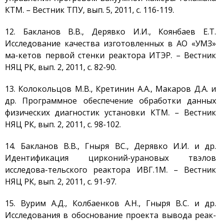
Бос қызметтер
КТМ. – Вестник ТПУ, вып. 5, 2011, с. 116-119.
Пошта
12. Бакланов В.В., Дерявко И.И., Коянбаев Е.Т.
Байланыс
Исследование качества изготовленных в АО «УМЗ»
ма-кетов первой стенки реактора ИТЭР. – Вестник
НЯЦ РК, вып. 2, 2011, с. 82-90.
13. Колокольцов М.В., Кретинин А.А., Макаров Д.А. и
др. Программное обеспечение обработки данных
физических диагностик установки КТМ. – Вестник
НЯЦ РК, вып. 2, 2011, с. 98-102.
14. Бакланов В.В., Гныря ВС., Дерявко И.И. и др.
Идентификация цирконий-урановых твэлов
исследова-тельского реактора ИВГ.1М. – Вестник
НЯЦ РК, вып. 2, 2011, с. 91-97.
15. Вурим А.Д., Колбаенков А.Н., Гныря В.С. и др.
Исследования в обоснование проекта вывода реак-