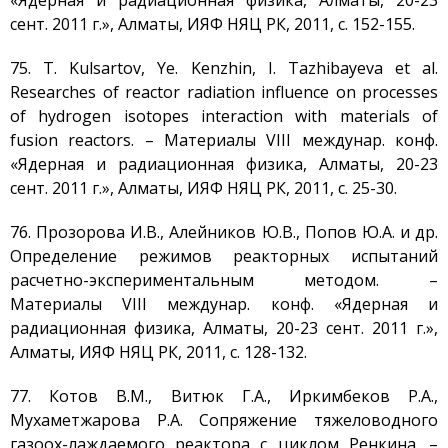
«Ядерная и радиационная физика, Алматы, 20-23
сент. 2011 г.», Алматы, ИЯФ НЯЦ РК, 2011, с. 152-155.
75. T. Kulsartov, Ye. Kenzhin, I. Tazhibayeva et al.
Researches of reactor radiation influence on processes
of hydrogen isotopes interaction with materials of
fusion reactors. – Материалы VIII междунар. конф.
«Ядерная и радиационная физика, Алматы, 20-23
сент. 2011 г.», Алматы, ИЯФ НЯЦ РК, 2011, с. 25-30.
76. Прозорова И.В., Алейников Ю.В., Попов Ю.А. и др.
Определение режимов реакторных испытаний
расчетно-экспериментальным методом. –
Материалы VIII междунар. конф. «Ядерная и
радиационная физика, Алматы, 20-23 сент. 2011 г.»,
Алматы, ИЯФ НЯЦ РК, 2011, с. 128-132.
77. Котов В.М., Витюк Г.А., Иркимбеков Р.А.,
Мухаметжарова Р.А. Сопряжение тяжеловодного
газоох-лаждаемого реактора с циклом Ренкина. –