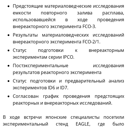
Плазмалық-шоқты
Предстоящие материаловедческие исследования
қондырғысы бар стенд
емкости повторного залива расплава,
Кешендер
использовавшейся в ходе проведения
внереакторного эксперимента FCO-3.
Жұмыстардың бағыты
Результаты материаловедческих исследований
Атом энергетикасын
дамыту
внереакторного эксперимента FCO-2/1.
Термоядролық зерттеуілері
Статус подготовки к внереакторным
экспериментам серии IPCO.
Ядролық нысанның
мониторингі
Постэкспериментальные исследования
Зерттеу реакторларын
результатов реакторного эксперимента
конверсиялау
Статус подготовки и предварительный анализ
Сутекті энергетика
экспериментов ID6 и ID7.
Жаңалықтар
Согласован график проведения предстоящих
Жарияланымдармен
реакторных и внереакторных исследований.
өнертабыстар
Хабарландырулар
В ходе встречи японские специалисты посетили
экспериментальный стенд EAGLE, где было
Қауіпсіздік