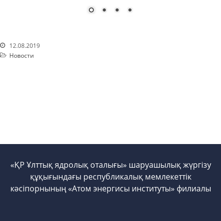
Атом энергиясын
пайдалану
Прекурсорлар
12.08.2019
Қоршаған ортаны қорғау
Новости
Бос қызметтер
Пошта
Байланыс
«ҚР Ұлттық ядролық оталығы» шаруашылық жүргізу
құқығындағы республикалық мемлекеттік
кәсіпорнының «Атом энергисы институты» филиалы