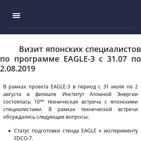
IAE.KZ
Басты бет
Құрылу тарихы
Визит японских специалистов
Басшылық
по программе EAGLE-3 с 31.07 по
Эксперименттік база
2.08.2019
ИГР реакторы
ИВГ.1М реакторы
В рамках проекта EAGLE-3 в период с 31 июля по 2
Токамак КТМ
августа в филиале Институт Атомной Энергии
ЛИАНА стенді
ая
состоялась 10
техническая встреча с японскими
ЛАВА-Б қондырғысы
специалистами. В рамках технической встречи
обсуждались следующие вопросы:
ВИКА қондырғысы
EAGLE қондырғысы
Статус подготовки стенда EAGLE к эксперименту
ВЧГ-135 стенді
FDCO-7.