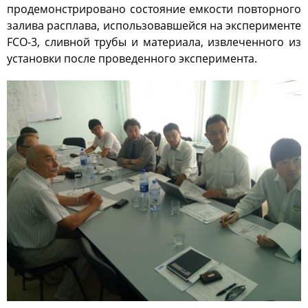
продемонстрировано состояние емкости повторного
Антитеррор
залива расплава, использовавшейся на эксперименте
Фотоальбом
FCO-3, сливной трубы и материала, извлеченного из
Қызметтер
установки после проведенного эксперимента.
«Маяк» қонақ үйі
Метрологиялық қызмет
Қысымдағы ыдыстар
Қауiпсiздiк сараптамасы
Құжаттаманы әзірлеу
ЯМ, ИСК, РЗ, РАҚ
тасымалдау
ЯМ, ИСК, РЗ, РАҚ сақтау
Радиациялық бақылау
Қатерсіздендіру
Сәулет, қала құрылысы
және құрылыс саласындағы
қызмет