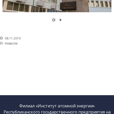
Деятельность в сфере
архитектуры,
градостроительства и
строительства
Использование атомной
энергии
Прекурсоры
08.11.2019
Охрана окружающей
Новости
среды
Вакансии
Почта
Контакты
Филиал «Институт атомной энергии»
Республиканского государственного предприятия на