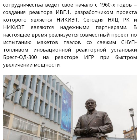
сотрудничества ведет свое начало с 1960-х годов –
Безопасность
создания реактора ИВГ.1, разработчиком проекта
Антитеррор
которого является НИКИЭТ. Сегодня НЯЦ РК и
Фотоальбом
НИКИЭТ являются надежными партнерами. В
настоящее время реализуется совместный проект по
Услуги
испытанию макетов твэлов со свежим СНУП-
Гостиница «Маяк»
топливом иновационной реакторной установки
Метрологическая служба
Брест-ОД-300 на реакторе ИГР при быстром
увеличении мощности.
Сосуды под давлением
Экcпертиза безопасности
Разработка
документации
Транспортировка ЯМ,
ИИИ, РВ, РАО
Хранение ЯМ, ИИИ, РВ, РАО
Радиационный контроль
Дезактивация