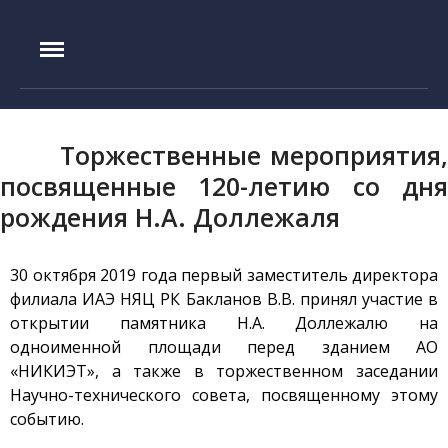
IAE.KZ
Главная
История создания
Торжественные мероприятия,
Руководство
посвященные 120-летию со дня
Экспериментальная база
рождения Н.А. Доллежаля
Реактор ИГР
Реактор ИВГ.1М
30 октября 2019 года первый заместитель директора
Стенд ЛИАНА
филиала ИАЭ НЯЦ РК Бакланов В.В. принял участие в
Токамак КТМ
открытии памятника Н.А. Доллежалю на
Установка ЛАВА-Б
одноименной площади перед зданием АО
«НИКИЭТ», а также в торжественном заседании
Установка ВИКА
Научно-технического совета, посвященному этому
Установка EAGLE
событию.
Стенд ВЧГ-135