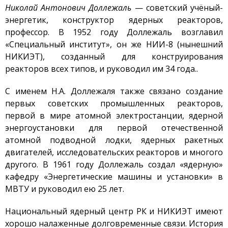
Николай Антонович Доллежаль
— советский учёный-
Стенд с плазменно-
пучковой установкой
энергетик, конструктор ядерных реакторов,
профессор. В 1952 году Доллежаль возглавил
Комплексы
«Специальный институт», он же НИИ-8 (нынешний
Направления работ
НИКИЭТ), созданный для конструирования
Развитие атомной
реакторов всех типов, и руководил им 34 года..
энергетики
Мониторинг ядерных
С именем Н.А. Доллежаля также связано создание
объектов
первых советских промышленных реакторов,
Конверсия
первой в мире атомной электростанции, ядерной
исследовательских
энергоустановки для первой отечественной
реакторов
атомной подводной лодки, ядерных ракетных
Термоядерные
двигателей, исследовательских реакторов и многого
исследования
другого. В 1961 году Доллежаль создал «ядерную»
Водородная Энергетика
кафедру «Энергетические машины и установки» в
Новости
МВТУ и руководил ею 25 лет.
Публикации и
Изобретения
Национальный ядерный центр РК и НИКИЭТ имеют
хорошо налаженные долговременные связи. История
Объявления