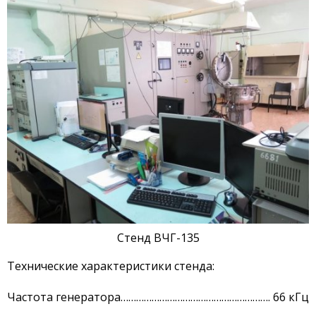
Стенд с плазменно-
пучковой установкой
Комплексы
Направления работ
Развитие атомной
энергетики
Мониторинг ядерных
объектов
Конверсия
исследовательских
реакторов
Термоядерные
исследования
Стенд ВЧГ-135
Водородная Энергетика
Новости
Технические характеристики стенда:
Публикации и
Частота генератора…………………………………………………. 66 кГц
Изобретения