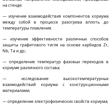
на стенде:
Деятельность в сфере
архитектуры,
градостроительства и
— изучение взаимодействия компонентов кориума
строительства
между собой в процессе разогрева вплоть до
Использование атомной
температуры плавления;
энергии
Прекурсоры
— изучение эффективности различных способов
защиты графитового тигля на основе карбидов Zr,
Охрана окружающей
среды
Nb, Ta и др.;
Вакансии
— определение температур фазовых переходов в
Почта
кориуме различного состава;
Контакты
— исследование высокотемпературных
взаимодействий кориума с конструкционными
материалами;
— определение электрофизических свойств кориума;