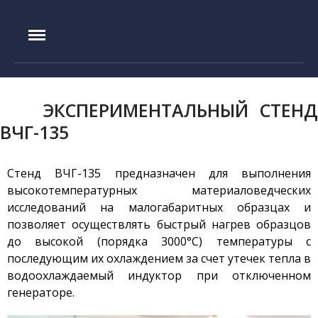
IAE.KZ
Главная
История создания
ЭКСПЕРИМЕНТАЛЬНЫЙ СТЕНД
Руководство
ВЧГ-135
Экспериментальная база
Реактор ИГР
Стенд ВЧГ-135 предназначен для выполнения
Реактор ИВГ.1М
высокотемпературных материаловедческих
исследований на малогабаритных образцах и
Стенд ЛИАНА
позволяет осуществлять быстрый нагрев образцов
Токамак КТМ
до высокой (порядка 3000°С) температуры с
Установка ЛАВА-Б
последующим их охлаждением за счет утечек тепла в
Установка ВИКА
водоохлаждаемый индуктор при отключенном
генераторе.
Установка EAGLE
Стенд ВЧГ-135