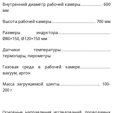
Объявления
Внутренний диаметр рабочей камеры…………………… 600
Безопасность
мм
Антитеррор
Высота рабочей камеры………………………………………… 700 мм
Фотоальбом
Услуги
Размеры индуктора…………………………………………………
Ø80×150, Ø120×150 мм
Гостиница «Маяк»
Метрологическая служба
Датчики температуры………………………………………………
термопары, пирометры
Сосуды под давлением
Экcпертиза безопасности
Газовая среда в рабочей камере……………………………
Разработка
вакуум, аргон
документации
Транспортировка ЯМ,
Масса загружаемой шихты…………………………………….. 100-
ИИИ, РВ, РАО
200 г
Хранение ЯМ, ИИИ, РВ, РАО
Радиационный контроль
Дезактивация
Основные направления исследований, проводимых