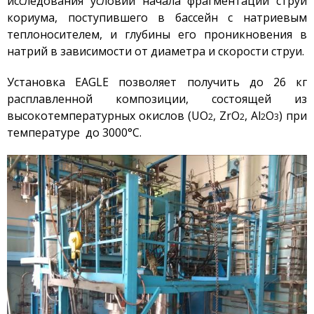
исследования условий начала фрагментации струи
Стенд с плазменно-
кориума, поступившего в бассейн с натриевым
пучковой установкой
теплоносителем, и глубины его проникновения в
Комплексы
натрий в зависимости от диаметра и скорости струи.
Направления работ
Установка EAGLE позволяет получить до 26 кг
Развитие атомной
энергетики
расплавленной композиции, состоящей из
высокотемпературных окислов (UO
, ZrO
, Al
O
) при
Мониторинг ядерных
2
2
2
3
объектов
температуре до 3000°С.
Конверсия
исследовательских
реакторов
Термоядерные
исследования
Водородная Энергетика
Новости
Публикации и
Изобретения
Объявления