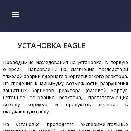
IAE.KZ
Главная
История создания
Руководство
УСТАНОВКА EAGLE
Экспериментальная база
Реактор ИГР
Проводимые исследования на установке, в первую
очередь, направлены на смягчение последствий
Реактор ИВГ.1М
тяжелой аварии ядерного энергетического реактора,
Стенд ЛИАНА
на сведение к минимуму возможности разрушения
Токамак КТМ
защитных барьеров реактора (силовой корпус,
бетонное основание реактора), препятствующих
Установка ЛАВА-Б
выходу кориума и продуктов деления в
Установка ВИКА
окружающую среду.
Установка EAGLE
На установке проводятся экспериментальные
Стенд ВЧГ-135