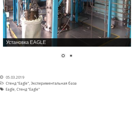
Безопасность
Антитеррор
Фотоальбом
Услуги
Гостиница «Маяк»
Установка EAGLE
Метрологическая служба
Сосуды под давлением
Экcпертиза безопасности
05.03.2019
Разработка
документации
Стенд "Eagle"
,
Экспериментальная база
Eagle
,
Стенд "Eagle"
Транспортировка ЯМ,
ИИИ, РВ, РАО
Хранение ЯМ, ИИИ, РВ, РАО
Радиационный контроль
Дезактивация