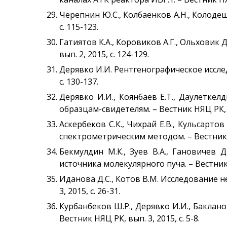
Черепнин Ю.С., Колбаенков А.Н., Колодешн
с. 115-123.
Гатиятов К.А., Коровиков А.Г., Ольхови
вып. 2, 2015, с. 124-129.
Дерявко И.И. Рентгенографическое иссле
с. 130-137.
Дерявко И.И., Коянбаев Е.Т., Даулетке
образцам-свидетелям. – Вестник НЯЦ РК, вы
Аскербеков С.К., Чихрай Е.В., Кульсарт
спектрометрическим методом. – Вестник НЯ
Бекмулдин М.К., Зуев В.А., Гановичев
источника молекулярного пуча. – Вестник Н
Иданова Д.С., Котов В.М. Исследование 
3, 2015, с. 26-31.
Курбанбеков Ш.Р., Дерявко И.И., Баклан
Вестник НЯЦ РК, вып. 3, 2015, с. 5-8.