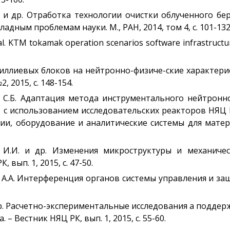
С. и др. Отработка технологии очистки облученного 
ным проблемам науки. М., РАН, 2014, том 4, с. 101-132
t al. KTM tokamak operation scenarios software infrastruct
иллиевых блоков на нейтронно-физиче-ские характери
, 2015, с. 148-154.
в С.Б. Адаптация метода инструментального нейтронн
б с использованием исследовательских реакторов НЯЦ
и, оборудование и аналитические системы для матери
о И.И. и др. Изменения микроструктуры и механичес
вып. 1, 2015, с. 47-50.
р А.А. Интерференция органов системы управления и защ
 и др. Расчетно-экспериментальные исследования а под
 Вестник НЯЦ РК, вып. 1, 2015, с. 55-60.