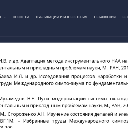
IAE.KZ
Т
НОВОСТИ
ПУБЛИКАЦИИ И ИЗОБРЕТЕНИЯ
ОБЪЯВЛЕНИЯ
БЕ
И.В. и др. Адаптация метода инструментального НАА н
альным и прикладным проблемам науки, М., РАН, 2014, 
баева И.Л. и др. Иследования процессов наработки 
труды Международного симпо-зиума по фундаментальн
., Мухамедов Н.Е. Пути модернизации системы охлаж
альным и приклад-ным проблемам науки, М., РАН, 2014,
И.М., Стороженко А.Н. Изучение состояния деталей и эл
 ИВГ.1М. – Избранные труды Международного симп
73-100.