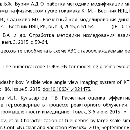
ев Б.Ж., Вурим А.Д. Отработка методики модификации 
 на физическом пуске токамака КТМ. – Вестник НЯЦ РК, в
Г.В., Садыкова М.С. Расчетный код моделирования ди
. – Вестник НЯЦ РК, вып. 3, 2015, с. 51-54. (IF – 0.17
ев В.А. и др. Отработка методики исследования вз
п. 3, 2015, с. 59-64.
оцессов теплообмена в схеме АЭС с газоохлаждаемым реак
al. The numerical code TOKSCEN for modelling plasma evolutio
lodeshnikov. Visible wide angle view imaging system of 
l. 86, Issue 5, 2015,
doi:10.1063/1.4921475
.
ва И.Л., Кульсартов Т.В. Расчетная оценка эффекти
 термоядерные в процессе реакторного облучения. –
ромышленности и медицине, Томск, 3-6 июня 2015 г.», Том
ov, et al. Characterization of fuel debris by large-scale s
er. Conf. «Nuclear and Radiation Physics», 2015, September 8