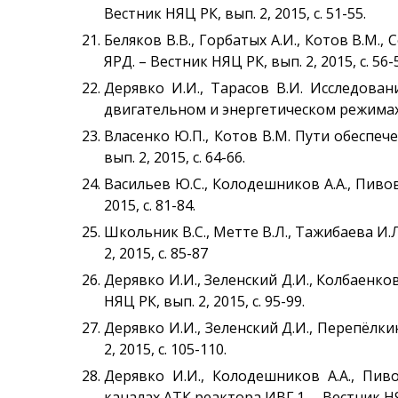
Вестник НЯЦ РК, вып. 2, 2015, с. 51-55.
Беляков В.В., Горбатых А.И., Котов В.М
ЯРД. – Вестник НЯЦ РК, вып. 2, 2015, с. 56-
Дерявко И.И., Тарасов В.И. Исследов
двигательном и энергетическом режимах. –
Власенко Ю.П., Котов В.М. Пути обеспе
вып. 2, 2015, с. 64-66.
Васильев Ю.С., Колодешников А.А., Пивов
2015, с. 81-84.
Школьник В.С., Метте В.Л., Тажибаева И.
2, 2015, с. 85-87
Дерявко И.И., Зеленский Д.И., Колбаенко
НЯЦ РК, вып. 2, 2015, с. 95-99.
Дерявко И.И., Зеленский Д.И., Перепёлки
2, 2015, с. 105-110.
Дерявко И.И., Колодешников А.А., Пив
каналах АТК реактора ИВГ.1. – Вестник НЯЦ 