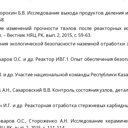
., Сорокин Б.В. Исследование выхода продуктов деления
58.
ание изменений прочности твэлов после реакторных 
 Вестник НЯЦ РК, вып. 2, 2015, с. 59-63.
чения экологической безопасности наземной отработки 
аров О.С. и др. Реактор ИВГ.1. Опыт обеспечения безоп
Л. и др. Участие национальной команды Республики Каза
в А.Н., Сахаровский В.В. Контроль состояния узлов, дет
н И.Г. и др. Реакторная отработка стержневых карбидн
оваров О.С., Стороженко А.Н. Исследование керамиче
РК, вып. 2, 2015, с. 111-114.