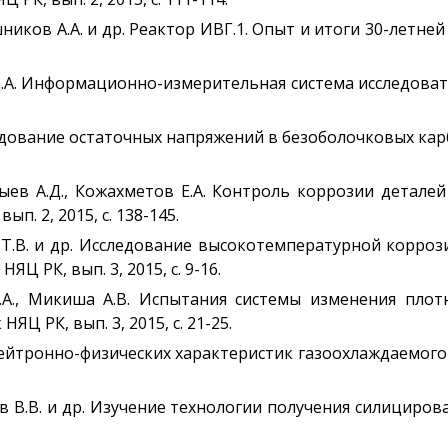
иков А.А. и др. Реактор ИВГ.1. Опыт и итоги 30-летней 
к Д.А. Информационно-измерительная система исследоват
дование остаточных напряжений в безоболочковых карбид
лдыев А.Д., Кожахметов Е.А. Контроль коррозии детале
п. 2, 2015, с. 138-145.
ов Т.В. и др. Исследование высокотемпературной корро
Ц РК, вып. 3, 2015, с. 9-16.
 Д.А., Микиша А.В. Испытания системы изменения пло
ЯЦ РК, вып. 3, 2015, с. 21-25.
нейтронно-физических характеристик газоохлаждаемого 
ов В.В. и др. Изучение технологии получения силициров