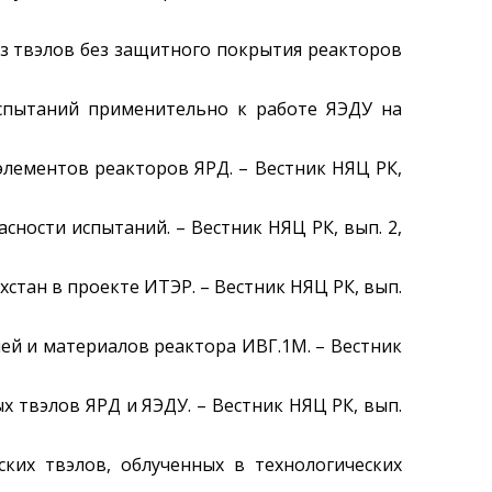
Радиационный контроль
Дезактивация
 из твэлов без защитного покрытия реакторов
Деятельность в сфере
архитектуры,
испытаний применительно к работе ЯЭДУ на
градостроительства и
строительства
элементов реакторов ЯРД. – Вестник НЯЦ РК,
Использование атомной
энергии
Прекурсоры
асности испытаний. – Вестник НЯЦ РК, вып. 2,
Охрана окружающей
среды
хстан в проекте ИТЭР. – Вестник НЯЦ РК, вып.
Вакансии
Почта
алей и материалов реактора ИВГ.1М. – Вестник
Контакты
ых твэлов ЯРД и ЯЭДУ. – Вестник НЯЦ РК, вып.
ских твэлов, облученных в технологических