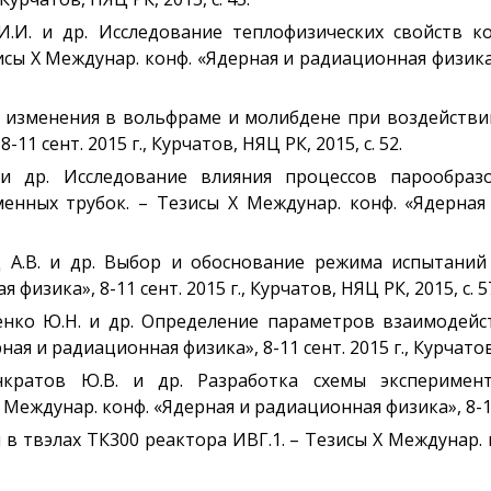
 И.И. и др. Исследование теплофизических свойств 
ы Х Междунар. конф. «Ядерная и радиационная физика», 8
ые изменения в вольфраме и молибдене при воздейств
1 сент. 2015 г., Курчатов, НЯЦ РК, 2015, с. 52.
К. и др. Исследование влияния процессов парообра
нных трубок. – Тезисы Х Междунар. конф. «Ядерная и
иц А.В. и др. Выбор и обоснование режима испытаний
изика», 8-11 сент. 2015 г., Курчатов, НЯЦ РК, 2015, с. 5
диенко Ю.Н. и др. Определение параметров взаимодей
ая и радиационная физика», 8-11 сент. 2015 г., Курчатов, 
нкратов Ю.В. и др. Разработка схемы эксперимен
еждунар. конф. «Ядерная и радиационная физика», 8-11 се
в твэлах ТК300 реактора ИВГ.1. – Тезисы Х Междунар. 