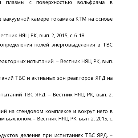
твия плазмы с поверхностью вольфрама в
Публикации и
Изобретения
Объявления
в вакуумной камере токамака КТМ на основе
Безопасность
тник НЯЦ РК, вып. 2, 2015, с. 6-18.
Антитеррор
ь определения полей энерговыделения в ТВС
Фотоальбом
Услуги
реакторных испытаний. – Вестник НЯЦ РК, вып.
Гостиница «Маяк»
Метрологическая служба
пытаний ТВС и активных зон реакторов ЯРД на
Сосуды под давлением
Экcпертиза безопасности
спытаний ТВС ЯРД. – Вестник НЯЦ РК, вып. 2,
Разработка
документации
ний на стендовом комплексе и вокруг него в
Транспортировка ЯМ,
ыхлопом. – Вестник НЯЦ РК, вып. 2, 2015, с.
ИИИ, РВ, РАО
Хранение ЯМ, ИИИ, РВ, РАО
родуктов деления при испытаниях ТВС ЯРД. –