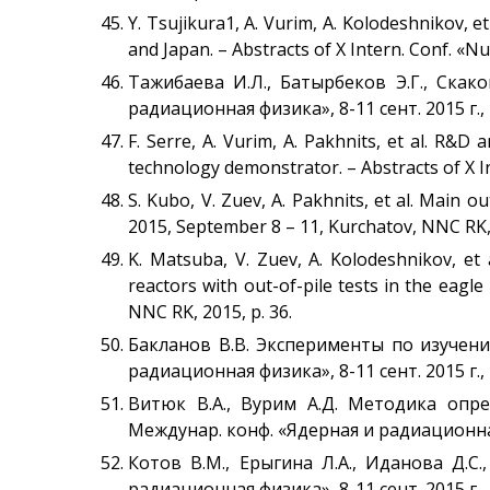
Y. Tsujikura1, A. Vurim, A. Kolodeshnikov, 
and Japan. – Abstracts of X Intern. Conf. «N
Тажибаева И.Л., Батырбеков Э.Г., Ска
радиационная физика», 8-11 сент. 2015 г., 
F. Serre, A. Vurim, A. Pakhnits, et al. R&
technology demonstrator. – Abstracts of X In
S. Kubo, V. Zuev, A. Pakhnits, et al. Main 
2015, September 8 – 11, Kurchatov, NNC RK, 
K. Matsuba, V. Zuev, A. Kolodeshnikov, et 
reactors with out-of-pile tests in the eagl
NNC RK, 2015, p. 36.
Бакланов В.В. Эксперименты по изучени
радиационная физика», 8-11 сент. 2015 г., 
Витюк В.А., Вурим А.Д. Методика опр
Междунар. конф. «Ядерная и радиационная ф
Котов В.М., Ерыгина Л.А., Иданова Д.С
радиационная физика», 8-11 сент. 2015 г., 