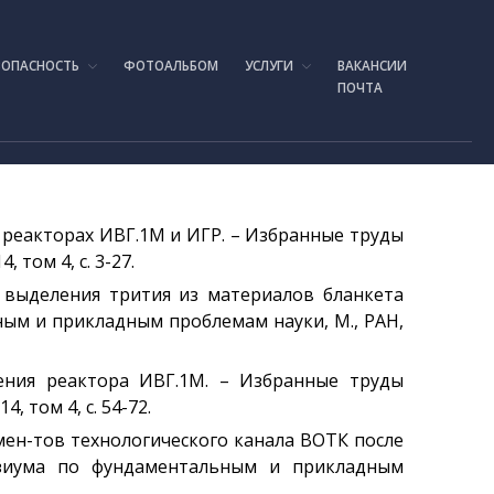
ЗОПАСНОСТЬ
ФОТОАЛЬБОМ
УСЛУГИ
ВАКАНСИИ
ПОЧТА
Главная
История создания
а реакторах ИВГ.1М и ИГР. – Избранные труды
Руководство
том 4, с. 3-27.
Экспериментальная база
и выделения трития из материалов бланкета
Реактор ИГР
ым и прикладным проблемам науки, М., РАН,
Реактор ИВГ.1М
Стенд ЛИАНА
дения реактора ИВГ.1М. – Избранные труды
 том 4, с. 54-72.
Токамак КТМ
емен-тов технологического канала ВОТК после
Установка ЛАВА-Б
озиума по фундаментальным и прикладным
Установка ВИКА