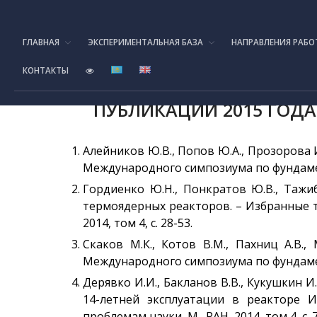
ГЛАВНАЯ
ЭКСПЕРИМЕНТАЛЬНАЯ БАЗА
НАПРАВЛЕНИЯ РАБО
КОНТАКТЫ
ПУБЛИКАЦИИ 2015 ГОДА
Алейников Ю.В., Попов Ю.А., Прозорова 
Международного симпозиума по фундамент
Гордиенко Ю.Н., Понкратов Ю.В., Тажи
термоядерных реакторов. – Избранные 
2014, том 4, с. 28-53.
Скаков М.К., Котов В.М., Пахниц А.В
Международного симпозиума по фундамент
Дерявко И.И., Бакланов В.В., Кукушкин 
14-летней эксплуатации в реакторе
проблемам науки, М., РАН, 2014, том 4, с. 