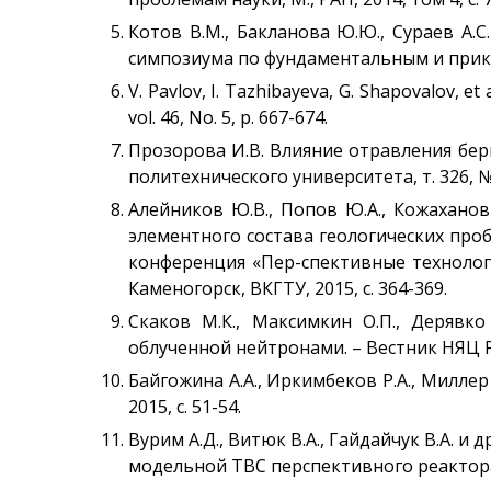
Котов В.М., Бакланова Ю.Ю., Сураев А.
симпозиума по фундаментальным и приклад
V. Pavlov, I. Tazhibayeva, G. Shapovalov, e
vol. 46, No. 5, р. 667-674.
Прозорова И.В. Влияние отравления бер
политехнического университета, т. 326, №2
Алейников Ю.В., Попов Ю.А., Кожахано
элементного состава геологических про
конференция «Пер-спективные технологи
Каменогорск, ВКГТУ, 2015, с. 364-369.
Скаков М.К., Максимкин О.П., Дерявк
облученной нейтронами. – Вестник НЯЦ РК, 
Байгожина А.А., Иркимбеков Р.А., Милле
2015, с. 51-54.
Вурим А.Д., Витюк В.А., Гайдайчук В.А.
модельной ТВС перспективного реактора. –