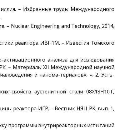
Установка EAGLE
бериллия. – Избранные труды Международного
Стенд ВЧГ-135
.
ure. – Nuclear Engineering and Technology, 2014,
Стенд с плазменно-
пучковой установкой
Комплексы
стики реактора ИВГ.1М. – Известия Томского
Направления работ
о-активационного анализа для исследования
Развитие атомной
энергетики
 РК. – Материалы XII Международной научной
аловедения и нанома-териалов», ч. 2, Усть-
Мониторинг ядерных
объектов
Конверсия
ких свойств аустенитной стали 08Х18Н10Т,
исследовательских
реакторов
ины реактора ИГР. – Вестник НЯЦ РК, вып. 1,
Термоядерные
исследования
Водородная Энергетика
держку программы внутриреакторных испытаний
Новости