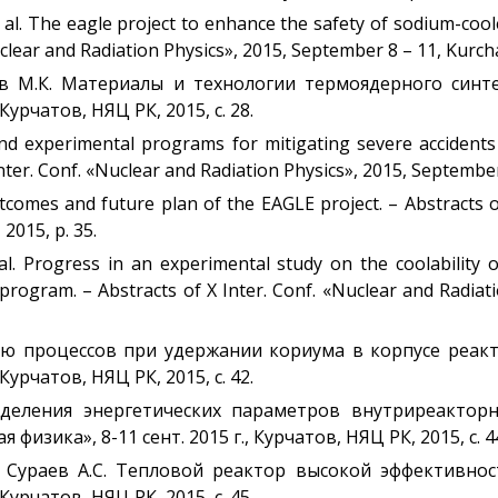
et al. The eagle project to enhance the safety of sodium-co
uclear and Radiation Physics», 2015, September 8 – 11, Kurch
ков М.К. Материалы и технологии термоядерного синт
Курчатов, НЯЦ РК, 2015, с. 28.
D and experimental programs for mitigating severe acciden
ter. Conf. «Nuclear and Radiation Physics», 2015, September
outcomes and future plan of the EAGLE project. – Abstracts o
2015, p. 35.
al. Progress in an experimental study on the coolability 
e program. – Abstracts of X Inter. Conf. «Nuclear and Radia
ю процессов при удержании кориума в корпусе реакто
Курчатов, НЯЦ РК, 2015, с. 42.
еделения энергетических параметров внутриреактор
изика», 8-11 сент. 2015 г., Курчатов, НЯЦ РК, 2015, с. 4
., Сураев А.С. Тепловой реактор высокой эффективно
Курчатов, НЯЦ РК, 2015, с. 45.