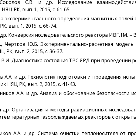
., Соколов С.В. и др. Исследование взаимодейс
Ц РК, вып. 1, 2015, с. 61-65.
ка экспериментального определения магнитных полей 
 вып. 1, 2015, с. 66-74.
 др. Конверсия исследовательского реактора ИВГ.1М. – Вес
.С., Чертков Ю.Б. Экспериментально-расчетная модел
К, вып. 2, 2015, с. 36-37.
в В.И. Диагностика состояния ТВС ЯРД при проведении 
ов А.А. и др. Технология подготовки и проведения ис
 НЯЦ РК, вып. 2, 2015, с. 41-43.
ников А.А. и др. Анализ и обоснование безопасности и
. и др. Организация и методы радиационных исследова
температурных газоохлаждаемых реакторов с открытым в
иков А.А. и др. Система очистки теплоносителя от п