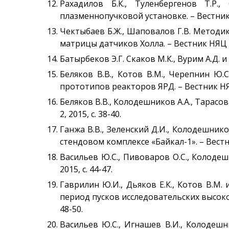
Рахадилов Б.К., Туленбергенов Т.Р
плазменнопучковой установке. – Вестник НЯ
Чектыбаев Б.Ж., Шаповалов Г.В. Методи
матрицы датчиков Холла. – Вестник НЯЦ РК,
Батырбеков Э.Г. Скаков М.К., Вурим А.Д. и
Беляков В.В., Котов В.М., Черепнин Ю
прототипов реакторов ЯРД. – Вестник НЯЦ Р
Беляков В.В., Колодешников А.А., Тарасо
2, 2015, с. 38-40.
Ганжа В.В., Зеленский Д.И., Колодешник
стендовом комплексе «Байкал-1». – Вестник
Васильев Ю.С., Пивоваров О.С., Колодеш
2015, с. 44-47.
Гаврилин Ю.И., Дьяков Е.К., Котов В.М
период пусков исследовательских высоко
48-50.
Васильев Ю.С., Игнашев В.И., Колодешн