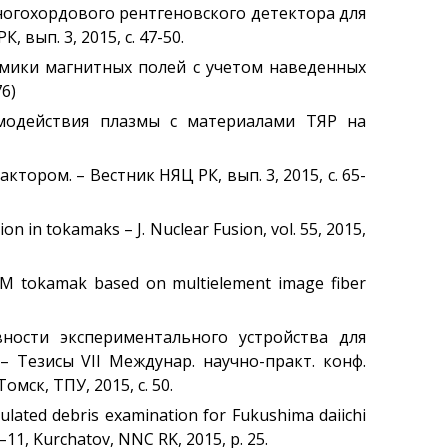
многохордового рентгеновского детектора для
ып. 3, 2015, с. 47-50.
намики магнитных полей с учетом наведенных
6)
аимодействия плазмы с материалами ТЯР на
тором. – Вестник НЯЦ РК, вып. 3, 2015, с. 65-
n in tokamaks – J. Nuclear Fusion, vol. 55, 2015,
KTM tokamak based on multielement image fiber
вности экспериментального устройства для
 Тезисы VII Междунар. научно-практ. конф.
ск, ТПУ, 2015, с. 50.
imulated debris examination for Fukushima daiichi
–11, Kurchatov, NNC RK, 2015, p. 25.