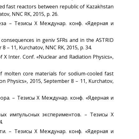
oled fast reactors between republic of Kazakhstan
atov, NNC RK, 2015, p. 26.
еза – Тезисы Х Междунар. конф. «Ядерная и
ts consequences in geniv SFRs and in the ASTRID
 8 – 11, Kurchatov, NNC RK, 2015, p. 34.
f X Inter. Conf. «Nuclear and Radiation Physics»,
of molten core materials for sodium-cooled fast
tion Physics», 2015, September 8 – 11, Kurchatov,
ра. – Тезисы Х Междунар. конф. «Ядерная и
ных импульсных экспериментов. – Тезисы Х
4.
сти. – Тезисы Х Междунар. конф. «Ядерная и