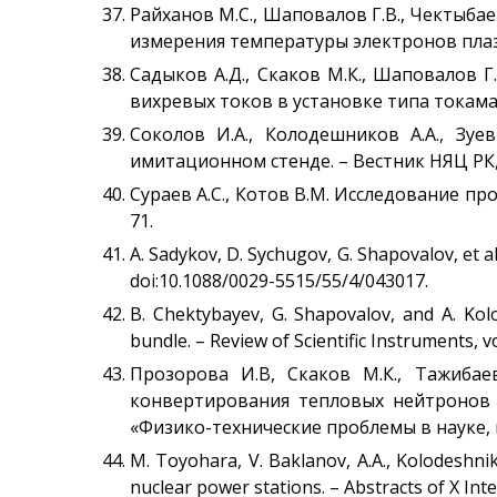
Райханов М.С., Шаповалов Г.В., Чектыба
измерения температуры электронов плазмы
Садыков А.Д., Скаков М.К., Шаповалов 
вихревых токов в установке типа токамак
Соколов И.А., Колодешников А.А., Зу
имитационном стенде. – Вестник НЯЦ РК, вы
Сураев А.С., Котов В.М. Исследование пр
71.
A. Sadykov, D. Sychugov, G. Shapovalov, et 
doi:10.1088/0029-5515/55/4/043017.
B. Chektybayev, G. Shapovalov, and A. Ko
bundle. – Review of Scientific Instruments, vo
Прозорова И.В, Скаков М.К., Тажибае
конвертирования тепловых нейтронов в
«Физико-технические проблемы в науке, п
M. Toyohara, V. Baklanov, A.A., Kolodeshnik
nuclear power stations. – Abstracts of X Int