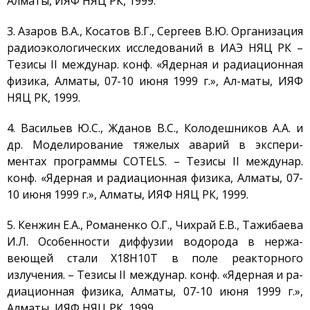
Алматы, ИЯФ НЯЦ РК, 1999.
Установка EAGLE
3. Азаров В.А., Косатов В.Г., Сергеев В.Ю. Организация
Стенд ВЧГ-135
радиоэкологических исследований в ИАЭ НЯЦ РК –
Стенд с плазменно-
Тезисы II междунар. конф. «Ядерная и радиационная
пучковой установкой
физика, Алматы, 07-10 июня 1999 г.», Ал-маты, ИЯФ
Комплексы
НЯЦ РК, 1999.
Направления работ
4. Васильев Ю.С., Жданов В.С., Колодешников А.А. и
Развитие атомной
энергетики
др. Моделирование тяжелых аварий в экспери-
ментах программы COTELS. – Тезисы II междунар.
Мониторинг ядерных
объектов
конф. «Ядерная и радиационная физика, Алматы, 07-
10 июня 1999 г.», Алматы, ИЯФ НЯЦ РК, 1999.
Конверсия
исследовательских
реакторов
5. Кенжин Е.А., Романенко О.Г., Чихрай Е.В., Тажибаева
Термоядерные
И.Л. Особенности диффузии водорода в нержа-
исследования
веющей стали Х18Н10Т в поле реакторного
Водородная Энергетика
излучения. – Тезисы II междунар. конф. «Ядерная и ра-
диационная физика, Алматы, 07-10 июня 1999 г.»,
Новости
Алматы, ИЯФ НЯЦ РК, 1999.