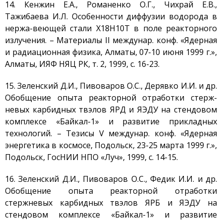
14. Кенжин Е.А., Романенко О.Г., Чихрай Е.В.,
Тажибаева И.Л. Особенности диффузии водорода в
нержа-веющей стали Х18Н10Т в поле реакторного
излучения. – Материалы II междунар. конф. «Ядерная
и радиационная физика, Алматы, 07-10 июня 1999 г.»,
Алматы, ИЯФ НЯЦ РК, т. 2, 1999, с. 16-23.
15. Зеленский Д.И., Пивоваров О.С., Дерявко И.И. и др.
Обобщение опыта реакторной отработки стерж-
невых карбидных твэлов ЯРД и ЯЭДУ на стендовом
комплексе «Байкал-1» и развитие прикладных
технологий. – Тезисы V междунар. конф. «Ядерная
энергетика в космосе, Подольск, 23-25 марта 1999 г.»,
Подольск, ГосНИИ НПО «Луч», 1999, с. 14-15.
16. Зеленский Д.И., Пивоваров О.С., Федик И.И. и др.
Обобщение опыта реакторной отработки
стержневых карбидных твэлов ЯРБ и ЯЭДУ на
стендовом комплексе «Байкал-1» и развитие