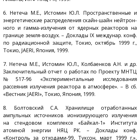
Публикации и
Изобретения
6. Нетеча М.Е., Истомин Ю.Л. Пространственные и
Объявления
энергетические распределения скайн-шайн нейтрон-
Безопасность
ного и гамма-излучения от ядерных реакторов на
границе земля-воздух. – Доклады IX междунар. конф.
Антитеррор
по радиационной защите, Токио, октябрь 1999 г.,
Фотоальбом
Токио, JAERI, Япония, 1999.
Услуги
7. Нетеча М.Е., Истомин Ю.Л., Колбаенков А.Н. и др.
Гостиница «Маяк»
Заключительный отчет о работах по Проекту МНТЦ
Метрологическая служба
№517-96 «Экспериментальные исследования
Сосуды под давлением
рассеяния излучения реактора в атмосфере». – В сб.
Экcпертиза безопасности
«Вестник JAERI», Токио, Япония, 1999.
Разработка
8. Болтовский С.А. Хранилище отработанных
документации
ампульных источников ионизирующего излучения
Транспортировка ЯМ,
на стендовом комплексе «Байкал-1» Института
ИИИ, РВ, РАО
атомной энергии НЯЦ РК. – Доклады конф.
Хранение ЯМ, ИИИ, РВ, РАО
«Контроль за отходами-99, Туксон, март 1999 г.»,