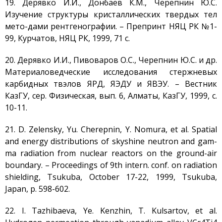
19. Дерявко И.И., Донбаев К.М., Черепнин Ю.С.
Изучение структуры кристаллических твердых тел
мето-дами рентгенографии. – Препринт НЯЦ РК №1-
99, Курчатов, НЯЦ РК, 1999, 71 с.
20. Дерявко И.И., Пивоваров О.С., Черепнин Ю.С. и др.
Материаловедческие исследования стержневых
карбидных твэлов ЯРД, ЯЭДУ и ЯВЭУ. – Вестник
КазГУ, сер. Физическая, вып. 6, Алматы, КазГУ, 1999, с.
10-11.
21. D. Zelensky, Yu. Cherepnin, Y. Nomura, et al. Spatial
and energy distributions of skyshine neutron and gam-
ma radiation from nuclear reactors on the ground-air
boundary. – Proceedings of 9th intern. conf. on radiation
shielding, Tsukuba, October 17-22, 1999, Tsukuba,
Japan, p. 598-602.
22. I. Tazhibaeva, Ye. Kenzhin, T. Kulsartov, et al.