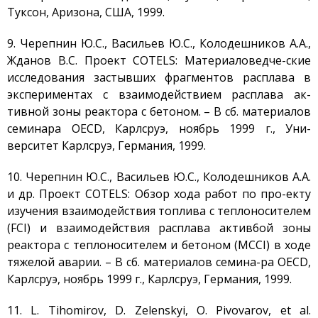
Радиационный контроль
Туксон, Аризона, США, 1999.
Дезактивация
9. Черепнин Ю.С., Васильев Ю.С., Колодешников А.А.,
Деятельность в сфере
Жданов В.С. Проект COTELS: Материаловедче-ские
архитектуры,
градостроительства и
исследования застывших фрагментов расплава в
строительства
экспериментах с взаимодействием расплава ак-
Использование атомной
тивной зоны реактора с бетоном. – В сб. материалов
энергии
семинара OECD, Карлсруэ, ноябрь 1999 г., Уни-
Прекурсоры
верситет Карлсруэ, Германия, 1999.
Охрана окружающей
среды
10. Черепнин Ю.С., Васильев Ю.С., Колодешников А.А.
и др. Проект COTELS: Обзор хода работ по про-екту
Вакансии
изучения взаимодействия топлива с теплоносителем
Почта
(FCI) и взаимодействия расплава актив6ой зоны
Контакты
реактора с теплоносителем и бетоном (MCCI) в ходе
тяжелой аварии. – В сб. материалов семина-ра OECD,
Карлсруэ, ноябрь 1999 г., Карлсруэ, Германия, 1999.
11. L. Tihomirov, D. Zelenskyi, О. Pivovarov, et al.