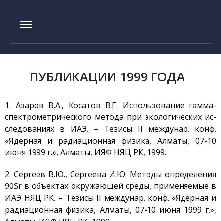
IAE.KZ
ПУБЛИКАЦИИ 1999 ГОДА
Главная
История создания
1. Азаров В.А., Косатов В.Г. Использование гамма-
Руководство
спектрометрического метода при экологических ис-
Экспериментальная база
следованиях в ИАЭ. – Тезисы II междунар. конф.
Реактор ИГР
«Ядерная и радиационная физика, Алматы, 07-10
Реактор ИВГ.1М
июня 1999 г.», Алматы, ИЯФ НЯЦ РК, 1999.
Стенд ЛИАНА
2. Сергеев В.Ю., Сергеева И.Ю. Методы определения
Токамак КТМ
90Sr в объектах окружающей среды, применяемые в
ИАЭ НЯЦ РК. – Тезисы II междунар. конф. «Ядерная и
Установка ЛАВА-Б
радиационная физика, Алматы, 07-10 июня 1999 г.»,
Установка ВИКА