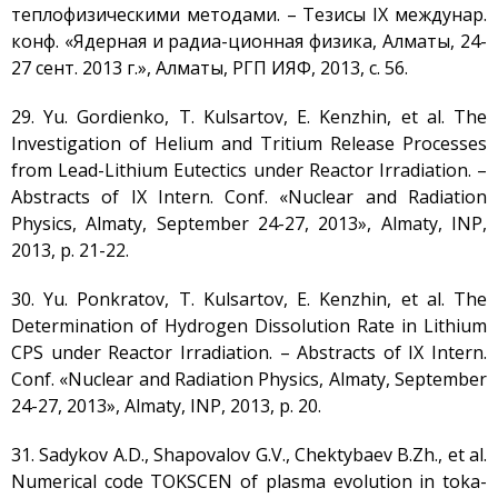
теплофизическими методами. – Тезисы IX междунар.
конф. «Ядерная и радиа-ционная физика, Алматы, 24-
27 сент. 2013 г.», Алматы, РГП ИЯФ, 2013, с. 56.
29. Yu. Gordienko, T. Kulsartov, E. Kenzhin, et al. The
Investigation of Helium and Tritium Release Processes
from Lead-Lithium Eutectics under Reactor Irradiation. –
Abstracts of IX Intern. Conf. «Nuclear and Radiation
Physics, Almaty, September 24-27, 2013», Almaty, INP,
2013, p. 21-22.
30. Yu. Ponkratov, T. Kulsartov, E. Kenzhin, et al. The
Determination of Hydrogen Dissolution Rate in Lithium
CPS under Reactor Irradiation. – Abstracts of IX Intern.
Conf. «Nuclear and Radiation Physics, Almaty, September
24-27, 2013», Almaty, INP, 2013, p. 20.
31. Sadykov A.D., Shapovalov G.V., Chektybaev B.Zh., et al.
Numerical code TOKSCEN of plasma evolution in toka-