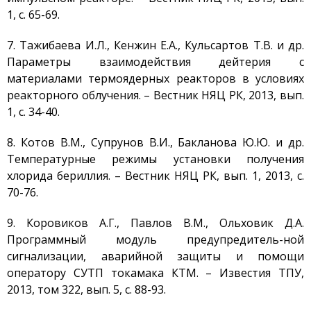
Термоядерные
1, с. 65-69.
исследования
Водородная Энергетика
7. Тажибаева И.Л., Кенжин Е.А., Кульсартов Т.В. и др.
Новости
Параметры взаимодействия дейтерия с
материалами термоядерных реакторов в условиях
Публикации и
Изобретения
реакторного облучения. – Вестник НЯЦ РК, 2013, вып.
1, с. 34-40.
Объявления
Безопасность
8. Котов В.М., Супрунов В.И., Бакланова Ю.Ю. и др.
Антитеррор
Температурные режимы установки получения
хлорида бериллия. – Вестник НЯЦ РК, вып. 1, 2013, с.
Фотоальбом
70-76.
Услуги
Гостиница «Маяк»
9. Коровиков А.Г., Павлов В.М., Ольховик Д.А.
Программный модуль предупредитель-ной
Метрологическая служба
сигнализации, аварийной защиты и помощи
Сосуды под давлением
оператору СУТП токамака КТМ. – Известия ТПУ,
Экcпертиза безопасности
2013, том 322, вып. 5, с. 88-93.
Разработка