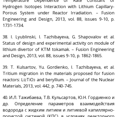
Temperature Dependence of Rate Constant of
Hydrogen Isotopes Interaction with Lithium Capillary-
Porous System under Reactor Irradiation. – Fusion
Engineering and Design, 2013, vol. 88, issues 9-10, p.
1731-1734.
38. I. Lyublinski, I. Tazhibayeva, G. Shapovalov et al.
Status of design and experimental activity on module of
lithium divertor of KTM tokamak. – Fusion Engineering
and Design, 2013, vol. 88, issues 9-10, p. 1862-1865.
39. T. Kulsartov, Yu. Gordienko, I. Tazhibayeva, et al.
Tritium migration in the materials proposed for fusion
reactors: Li
TiO
and beryllium. – Journal of the Nuclear
2
3
Materials, 2013, vol. 442, p. 740-745.
40. И.Л. Тажибаева, Т.В. Кульсартов, Ю.Н. Гордиенко и
др. Определение параметров взаимодействия
водорода с жидким литием и литиевой капиллярно-
пористой системой (КПС) в условиях реакторного