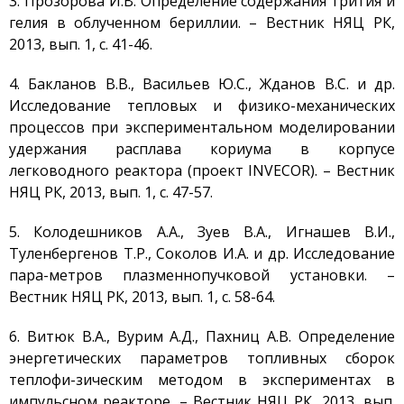
3. Прозорова И.В. Определение содержания трития и
гелия в облученном бериллии. – Вестник НЯЦ РК,
Токамак КТМ
2013, вып. 1, с. 41-46.
Установка ЛАВА-Б
4. Бакланов В.В., Васильев Ю.С., Жданов В.С. и др.
Установка ВИКА
Исследование тепловых и физико-механических
Установка EAGLE
процессов при экспериментальном моделировании
Стенд ВЧГ-135
удержания расплава кориума в корпусе
легководного реактора (проект INVECOR). – Вестник
Стенд с плазменно-
пучковой установкой
НЯЦ РК, 2013, вып. 1, с. 47-57.
Комплексы
5. Колодешников А.А., Зуев В.А., Игнашев В.И.,
Направления работ
Туленбергенов Т.Р., Соколов И.А. и др. Исследование
Развитие атомной
пара-метров плазменнопучковой установки. –
энергетики
Вестник НЯЦ РК, 2013, вып. 1, с. 58-64.
Мониторинг ядерных
объектов
6. Витюк В.А., Вурим А.Д., Пахниц А.В. Определение
Конверсия
энергетических параметров топливных сборок
исследовательских
теплофи-зическим методом в экспериментах в
реакторов
импульсном реакторе. – Вестник НЯЦ РК, 2013, вып.