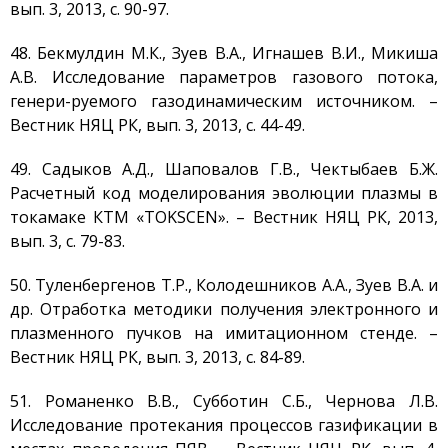
вып. 3, 2013, с. 90-97.
48. Бекмулдин М.К., Зуев В.А., Игнашев В.И., Микиша
А.В. Исследование параметров газового потока,
генери-руемого газодинамическим источником. –
Вестник НЯЦ РК, вып. 3, 2013, с. 44-49.
49. Садыков А.Д., Шаповалов Г.В., Чектыбаев Б.Ж.
Расчетный код моделирования эволюции плазмы в
токамаке КТМ «TOKSCEN». – Вестник НЯЦ РК, 2013,
вып. 3, с. 79-83.
50. Туленбергенов Т.Р., Колодешников А.А., Зуев В.А. и
др. Отработка методики получения электронного и
плазменного пучков на имитационном стенде. –
Вестник НЯЦ РК, вып. 3, 2013, с. 84-89.
51. Романенко В.В., Субботин С.Б., Чернова Л.В.
Исследование протекания процессов газификации в