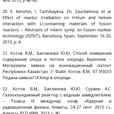
404, 2013, p 40-43.
20. E. Kenzhin, I. Tazhibayeva, Zh. Zaurbekova, et al.
Effect of reactor irradiation on tritium and helium
interaction with Li-containing materials of fusion
reactors. – Abstracts of Intern. symp. on fusion nuclear
technology (ISFNT), Barcelona, Spain, September 16-20,
2013, p. 4.
21. Котов В.М., Бакланова Ю.Ю. Способ измерения
содержания хлора в потоке хлорида бериллия. –
Материалы заявки на инновационный патент
Республики Казахстан. // Файл: Котов В.М. 07 ИЗО/3
Подача заявок/14 Хлор в хлориде.
22. Котов В.М., Бакланова Ю.Ю. Сураев А.С.
Газоохлаждаемый реактор с водным замедлителем.
– Тезисы IX междунар. конф. «Ядерная и
радиационная физика, Алматы, 24-27 сент. 2013 г.»,
Алматы, РГП ИЯФ, 2013, с. 40.