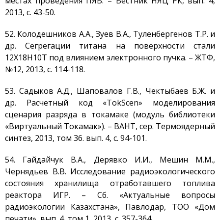
местах проведения ПЯВ. – Вестник НЯЦ РК, вып. 4,
2013, с. 43-50.
52. Колодешников А.А., Зуев В.А., Туленбергенов Т.Р. и
др. Сегрегации титана на поверхности стали
12Х18Н10Т под влиянием электронного пучка. – ЖТФ,
№12, 2013, с. 114-118.
53. Садыков А.Д., Шаповалов Г.В., Чектыбаев Б.Ж. и
др. Расчетный код «TokScen» моделирования
сценария разряда в токамаке (модуль библиотеки
«Виртуальный Токамак»). – ВАНТ, сер. Термоядерный
синтез, 2013, том 36. вып. 4, с. 94-101.
54. Гайдайчук В.А., Дерявко И.И., Мешин М.М.,
Чернядьев В.В. Исследование радиоэкологического
состояния хранилища отработавшего топлива
реактора ИГР. – Сб. «Актуальные вопросы
радиоэкологии Казахстана», Павлодар, ТОО «Дом
печати», вып. 4, том 1, 2013, с. 357-364.