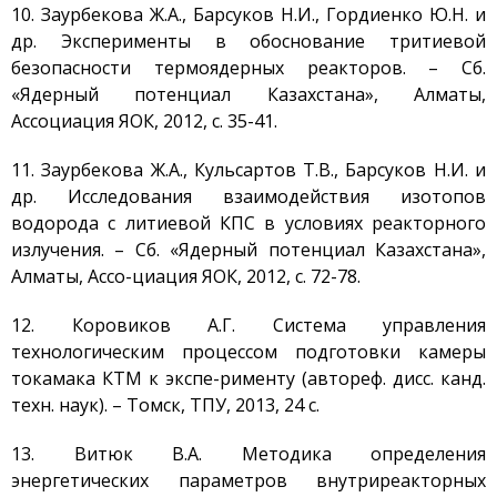
документации
10. Заурбекова Ж.А., Барсуков Н.И., Гордиенко Ю.Н. и
др. Эксперименты в обоснование тритиевой
Транспортировка ЯМ,
ИИИ, РВ, РАО
безопасности термоядерных реакторов. – Сб.
«Ядерный потенциал Казахстана», Алматы,
Хранение ЯМ, ИИИ, РВ, РАО
Ассоциация ЯОК, 2012, с. 35-41.
Радиационный контроль
Дезактивация
11. Заурбекова Ж.А., Кульсартов Т.В., Барсуков Н.И. и
др. Исследования взаимодействия изотопов
Деятельность в сфере
архитектуры,
водорода с литиевой КПС в условиях реакторного
градостроительства и
излучения. – Сб. «Ядерный потенциал Казахстана»,
строительства
Алматы, Ассо-циация ЯОК, 2012, с. 72-78.
Использование атомной
энергии
12. Коровиков А.Г. Система управления
Прекурсоры
технологическим процессом подготовки камеры
токамака КТМ к экспе-рименту (автореф. дисс. канд.
Охрана окружающей
среды
техн. наук). – Томск, ТПУ, 2013, 24 с.
Вакансии
13. Витюк В.А. Методика определения
Почта
энергетических параметров внутриреакторных
Контакты