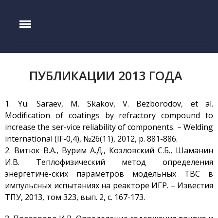
IAE.KZ
ПУБЛИКАЦИИ 2013 ГОДА
1. Yu. Saraev, M. Skakov, V. Bezborodov, et al.
Modification of coatings by refractory compound to
increase the ser-vice reliability of components. – Welding
Главная
international (IF-0,4), №26(11), 2012, p. 881-886.
История создания
2. Витюк В.А., Вурим А.Д., Козловский С.Б., Шаманин
Руководство
И.В. Теплофизический метод определения
Экспериментальная база
энергетиче-ских параметров модельных ТВС в
импульсных испытаниях на реакторе ИГР. – Известия
Реактор ИГР
ТПУ, 2013, том 323, вып. 2, с. 167-173.
Реактор ИВГ.1М
Стенд ЛИАНА