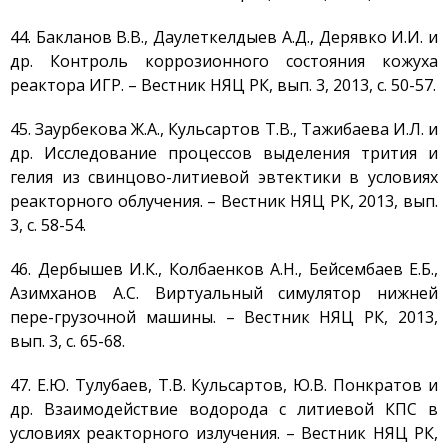
44. Бакланов В.В., Даулеткелдыев А.Д., Дерявко И.И. и
др. Контроль коррозионного состояния кожуха
реактора ИГР. – Вестник НЯЦ РК, вып. 3, 2013, с. 50-57.
45. Заурбекова Ж.А., Кульсартов Т.В., Тажибаева И.Л. и
др. Исследование процессов выделения трития и
гелия из свинцово-литиевой эвтектики в условиях
реакторного облучения. – Вестник НЯЦ РК, 2013, вып.
3, с. 58-54.
46. Дербышев И.К., Колбаенков А.Н., Бейсембаев Е.Б.,
Азимханов А.С. Виртуальный симулятор нижней
пере-грузочной машины. – Вестник НЯЦ РК, 2013,
вып. 3, с. 65-68.
47. Е.Ю. Тулубаев, Т.В. Кульсартов, Ю.В. Понкратов и
др. Взаимодействие водорода с литиевой КПС в
условиях реакторного излучения. – Вестник НЯЦ РК,