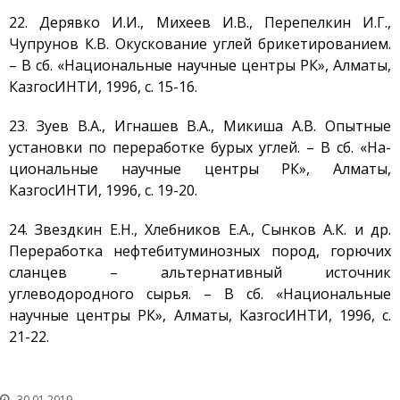
22. Дерявко И.И., Михеев И.В., Перепелкин И.Г.,
Чупрунов К.В. Окускование углей брикетированием.
– В сб. «Национальные научные центры РК», Алматы,
КазгосИНТИ, 1996, с. 15-16.
23. Зуев В.А., Игнашев В.А., Микиша А.В. Опытные
установки по переработке бурых углей. – В сб. «На-
циональные научные центры РК», Алматы,
КазгосИНТИ, 1996, с. 19-20.
24. Звездкин Е.Н., Хлебников Е.А., Сынков А.К. и др.
Переработка нефтебитуминозных пород, горючих
сланцев – альтернативный источник
углеводородного сырья. – В сб. «Национальные
научные центры РК», Алматы, КазгосИНТИ, 1996, с.
21-22.
30.01.2019