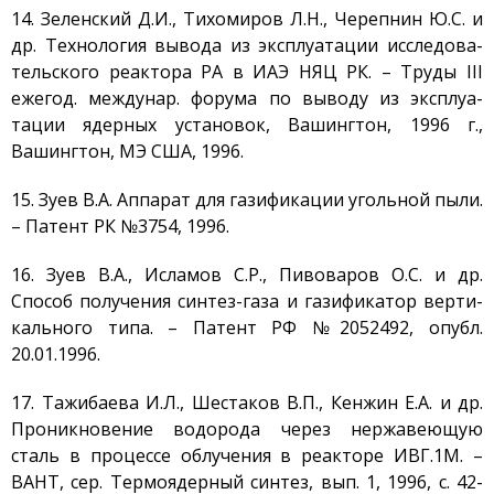
14. Зеленский Д.И., Тихомиров Л.Н., Черепнин Ю.С. и
др. Технология вывода из эксплуатации исследова-
тельского реактора РА в ИАЭ НЯЦ РК. – Труды III
ежегод. междунар. форума по выводу из эксплуа-
тации ядерных установок, Вашингтон, 1996 г.,
Вашингтон, МЭ США, 1996.
15. Зуев В.А. Аппарат для газификации угольной пыли.
– Патент РК №3754, 1996.
16. Зуев В.А., Исламов С.Р., Пивоваров О.С. и др.
Способ получения синтез-газа и газификатор верти-
кального типа. – Патент РФ №2052492, опубл.
20.01.1996.
17. Тажибаева И.Л., Шестаков В.П., Кенжин Е.А. и др.
Проникновение водорода через нержавеющую
сталь в процессе облучения в реакторе ИВГ.1М. –
ВАНТ, сер. Термоядерный синтез, вып. 1, 1996, с. 42-