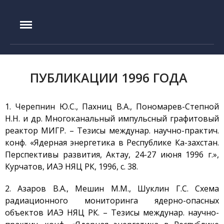
IAE.KZ
ПУБЛИКАЦИИ 1996 ГОДА
Главная
История создания
1. Черепнин Ю.С., Пахниц В.А., Пономарев-Степной
Руководство
Н.Н. и др. Многоканальный импульсный графитовый
Экспериментальная база
реактор МИГР. – Тезисы междунар. научно-практич.
Реактор ИГР
конф. «Ядерная энергетика в Республике Ка-захстан.
Перспективы развития, Актау, 24-27 июня 1996 г.»,
Реактор ИВГ.1М
Курчатов, ИАЭ НЯЦ РК, 1996, с. 38.
Стенд ЛИАНА
Токамак КТМ
2. Азаров В.А., Мешин М.М., Шуклин Г.С. Схема
радиационного мониторинга ядерно-опасных
Установка ЛАВА-Б
объектов ИАЭ НЯЦ РК. – Тезисы междунар. научно-
Установка ВИКА