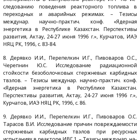
Радиационный контроль
следованию поведения реакторного топлива в
Дезактивация
переходных и аварийных режимах. – Тезисы
междунар. научно-практич. конф. «Ядерная
Деятельность в сфере
архитектуры,
энергетика в Республике Казахстан. Перспективы
градостроительства и
развития, Актау, 24-27 июня 1996 г.», Курчатов, ИАЭ
строительства
НЯЦ РК, 1996, с. 83-84.
Использование атомной
энергии
8. Дерявко И.И., Перепелкин И.Г., Пивоваров О.С.,
Прекурсоры
Черепнин Ю.С. Исследование радиационной
стойкости безоболочковых стержневых карбидных
Охрана окружающей
среды
твэлов. – Тезисы междунар. научно-практич. конф.
Вакансии
«Ядерная энергетика в Республике Казахстан.
Перспективы развития, Актау, 24-27 июня 1996 г.»,
Почта
Курчатов, ИАЭ НЯЦ РК, 1996, с. 86.
Контакты
9. Дерявко И.И., Перепелкин И.Г., Пивоваров О.С.
Тарасов В.И. Исследование причин повреждаемости
стержневых карбидных твэлов при ресурсных
испытаниях в реакторе ИВГ.1. – Тезисы междунар. на-