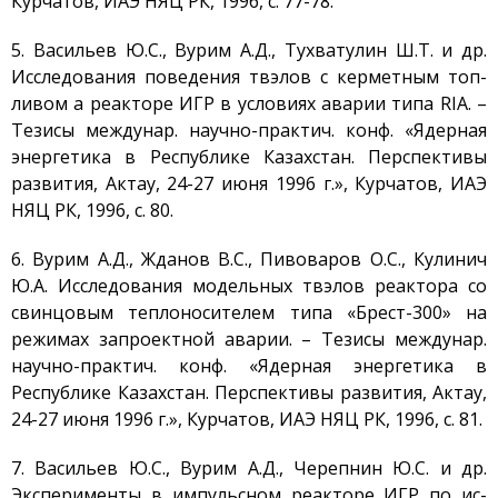
Курчатов, ИАЭ НЯЦ РК, 1996, с. 77-78.
Публикации и
Изобретения
5. Васильев Ю.С., Вурим А.Д., Тухватулин Ш.Т. и др.
Объявления
Исследования поведения твэлов с керметным топ-
Безопасность
ливом а реакторе ИГР в условиях аварии типа RIA. –
Тезисы междунар. научно-практич. конф. «Ядерная
Антитеррор
энергетика в Республике Казахстан. Перспективы
Фотоальбом
развития, Актау, 24-27 июня 1996 г.», Курчатов, ИАЭ
Услуги
НЯЦ РК, 1996, с. 80.
Гостиница «Маяк»
6. Вурим А.Д., Жданов В.С., Пивоваров О.С., Кулинич
Метрологическая служба
Ю.А. Исследования модельных твэлов реактора со
Сосуды под давлением
свинцовым теплоносителем типа «Брест-300» на
Экcпертиза безопасности
режимах запроектной аварии. – Тезисы междунар.
научно-практич. конф. «Ядерная энергетика в
Разработка
документации
Республике Казахстан. Перспективы развития, Актау,
24-27 июня 1996 г.», Курчатов, ИАЭ НЯЦ РК, 1996, с. 81.
Транспортировка ЯМ,
ИИИ, РВ, РАО
7. Васильев Ю.С., Вурим А.Д., Черепнин Ю.С. и др.
Хранение ЯМ, ИИИ, РВ, РАО
Эксперименты в импульсном реакторе ИГР по ис-