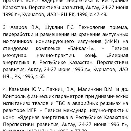
практич. конф. «Ядерная энергетика в Республике
Установка EAGLE
Казахстан. Перспективы развития, Актау, 24-27 июня
1996 г.», Курчатов, ИАЭ НЯЦ РК, 1996, с. 47-48.
Стенд ВЧГ-135
Стенд с плазменно-
3. Азаров В.А., Шуклин Г.С. Технология приема,
пучковой установкой
переработки и размещения на хранение ампульных
Комплексы
ис-точников ионизирующего излучения (ИИИ) на
Направления работ
стендовом комплексе «Байкал-1». – Тезисы
междунар. научно-практич. конф. «Ядерная
Развитие атомной
энергетики
энергетика в Республике Казахстан. Перспективы
развития, Актау, 24-27 июня 1996 г.», Курчатов, ИАЭ
Мониторинг ядерных
объектов
НЯЦ РК, 1996, с. 65.
Конверсия
исследовательских
4. Казьмин Ю.М., Пахниц В.А., Малинкин В.М. и др.
реакторов
Контроль физических параметров при динамических
Термоядерные
испытаниях твэлов и ТВС в аварийных режимах на
исследования
реакторе ИГР. – Тезисы междунар. научно-практич.
Водородная Энергетика
конф. «Ядерная энергетика в Республике Казахстан.
Перспективы развития, Актау, 24-27 июня 1996 г.»,
Новости