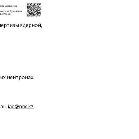
Деятельность в сфере
архитектуры,
градостроительства и
строительства
пертизы ядерной,
Использование атомной
энергии
Прекурсоры
Охрана окружающей
среды
Вакансии
Почта
ых нейтронах.
Контакты
ail:
iae@nnc.kz
.