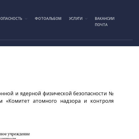
ЗОПАСНОСТЬ
ФОТОАЛЬБОМ
УСЛУГИ
ВАКАНСИИ
ПОЧТА
Главная
История создания
Руководство
Экспериментальная база
Реактор ИГР
Реактор ИВГ.1М
Стенд ЛИАНА
онной и ядерной физической безопасности №
Токамак КТМ
ем «Комитет атомного надзора и контроля
Установка ЛАВА-Б
Установка ВИКА
Установка EAGLE
Стенд ВЧГ-135