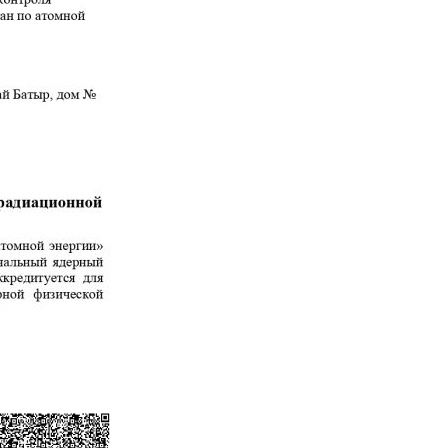
Стенд с плазменно-
пучковой установкой
Комплексы
Направления работ
Развитие атомной
энергетики
Мониторинг ядерных
объектов
Конверсия
исследовательских
реакторов
Термоядерные
исследования
Водородная Энергетика
Новости
Публикации и
Изобретения
Объявления