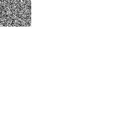
Безопасность
Антитеррор
Фотоальбом
Услуги
Гостиница «Маяк»
Метрологическая служба
Сосуды под давлением
Экcпертиза безопасности
Разработка
документации
Транспортировка ЯМ,
ИИИ, РВ, РАО
Хранение ЯМ, ИИИ, РВ, РАО
Радиационный контроль
Дезактивация