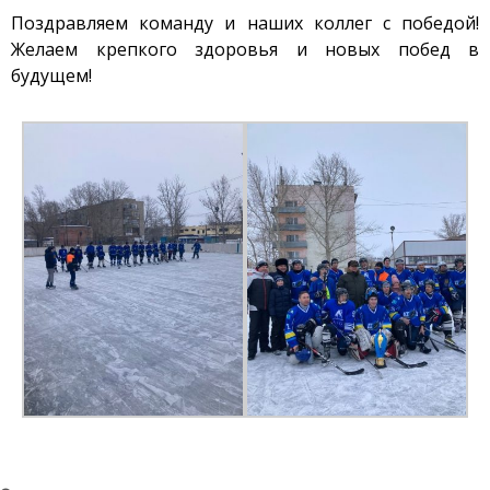
Стенд с плазменно-
Поздравляем команду и наших коллег с победой!
пучковой установкой
Желаем крепкого здоровья и новых побед в
Комплексы
будущем!
Направления работ
Развитие атомной
энергетики
Мониторинг ядерных
объектов
Конверсия
исследовательских
реакторов
Термоядерные
исследования
Водородная Энергетика
Новости
Публикации и
Изобретения
Объявления