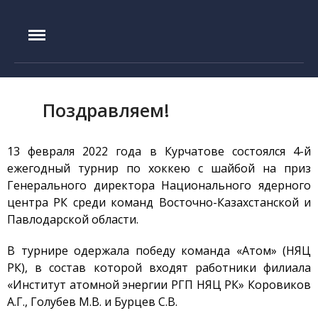
IAE.KZ
Главная
История создания
Руководство
Поздравляем!
Экспериментальная база
Реактор ИГР
13 февраля 2022 года в Курчатове состоялся 4-й
Реактор ИВГ.1М
ежегодный турнир по хоккею с шайбой на приз
Генерального директора Национального ядерного
Стенд ЛИАНА
центра РК среди команд Восточно-Казахстанской и
Токамак КТМ
Павлодарской области.
Установка ЛАВА-Б
В турнире одержала победу команда «Атом» (НЯЦ
Установка ВИКА
РК), в состав которой входят работники филиала
Установка EAGLE
«Институт атомной энергии РГП НЯЦ РК» Коровиков
Стенд ВЧГ-135
А.Г., Голубев М.В. и Бурцев С.В.