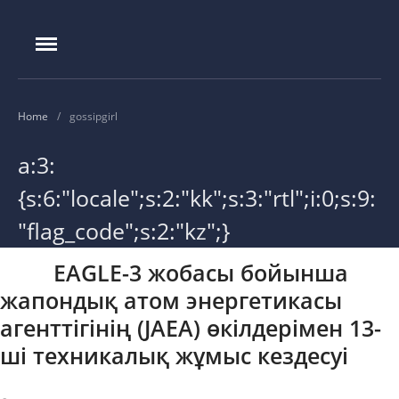
IAE.KZ
Басты бет
Home
/
gossipgirl
Құрылу тарихы
Басшылық
a:3:
Эксперименттік база
{s:6:"locale";s:2:"kk";s:3:"rtl";i:0;s:9:
ИГР реакторы
"flag_code";s:2:"kz";}
ИВГ.1М реакторы
EAGLE-3 жобасы бойынша
Токамак КТМ
жапондық атом энергетикасы
ЛИАНА стенді
агенттігінің (JAEA) өкілдерімен 13-
ЛАВА-Б қондырғысы
ші техникалық жұмыс кездесуі
ВИКА қондырғысы
EAGLE қондырғысы