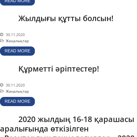
READ MORE
Қауіпсіздік
Антитеррор
Жылдығы құтты болсын!
Фотоальбом
Қызметтер
30.11.2020
«Маяк» қонақ үйі
Жаңалықтар
Метрологиялық қызмет
READ MORE
Қысымдағы ыдыстар
Құрметті әріптестер!
Қауiпсiздiк сараптамасы
Құжаттаманы әзірлеу
30.11.2020
ЯМ, ИСК, РЗ, РАҚ
Жаңалықтар
тасымалдау
READ MORE
ЯМ, ИСК, РЗ, РАҚ сақтау
Радиациялық бақылау
2020 жылдың 16-18 қарашасы
Қатерсіздендіру
аралығында өткізілген
Сәулет, қала құрылысы
және құрылыс саласындағы