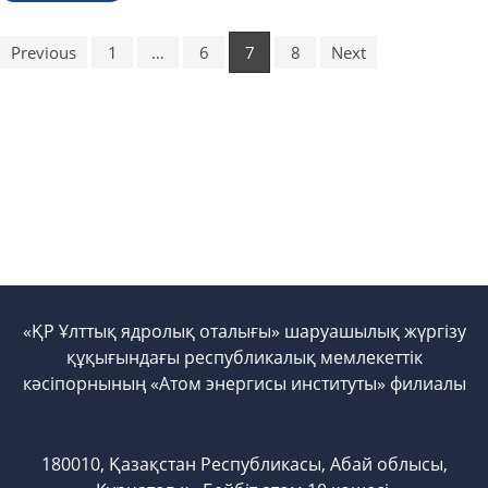
Previous
1
…
6
7
8
Next
«ҚР Ұлттық ядролық оталығы» шаруашылық жүргізу
құқығындағы республикалық мемлекеттік
кәсіпорнының «Атом энергисы институты» филиалы
180010, Қазақстан Республикасы, Абай облысы,