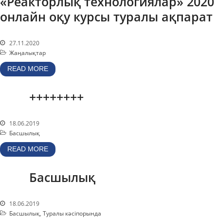
«Реакторлық технологиялар» 2020
қызмет
онлайн оқу курсы туралы ақпарат
Атом энергиясын
пайдалану
27.11.2020
Прекурсорлар
Жаңалықтар
Қоршаған ортаны қорғау
READ MORE
Бос қызметтер
Пошта
++++++++
Байланыс
18.06.2019
Басшылық
READ MORE
Басшылық
18.06.2019
Басшылық
,
Туралы кәсіпорында