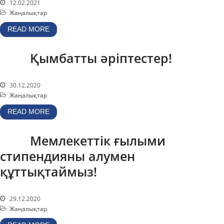
12.02.2021
ВЧГ-135 стенді
Жаңалықтар
Плазмалық-шоқты
қондырғысы бар стенд
READ MORE
Кешендер
Қымбатты әріптестер!
Жұмыстардың бағыты
Атом энергетикасын
дамыту
30.12.2020
Жаңалықтар
Термоядролық зерттеуілері
READ MORE
Ядролық нысанның
мониторингі
Мемлекеттік ғылыми
Зерттеу реакторларын
конверсиялау
стипендияны алумен
Сутекті энергетика
құттықтаймыз!
Жаңалықтар
Жарияланымдармен
29.12.2020
өнертабыстар
Жаңалықтар
Хабарландырулар