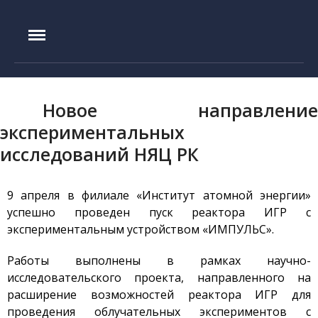
IAE.KZ
Главная
История создания
Новое направление
Руководство
экспериментальных
Экспериментальная база
исследований НЯЦ РК
Реактор ИГР
Реактор ИВГ.1М
9 апреля в филиале «Институт атомной энергии»
Стенд ЛИАНА
успешно проведен пуск реактора ИГР с
Токамак КТМ
экспериментальным устройством «ИМПУЛЬС».
Установка ЛАВА-Б
Работы выполнены в рамках научно-
Установка ВИКА
исследовательского проекта, направленного на
Установка EAGLE
расширение возможностей реактора ИГР для
Стенд ВЧГ-135
проведения облучательных экспериментов с