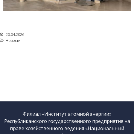
Деятельность в сфере
архитектуры,
градостроительства и
строительства
Использование атомной
энергии
20.04.2026
Новости
Прекурсоры
Охрана окружающей
среды
Вакансии
Почта
Контакты
Филиал «Институт атомной энергии»
Республиканского государственного предприятия на
праве хозяйственного ведения «Национальный