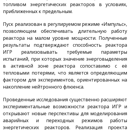
топливом энергетических реакторов в условиях,
Стенд с плазменно-
пучковой установкой
приближенных к предельным.
Комплексы
Пуск реализован в регулируемом режиме «Импульс»,
Направления работ
позволяющем обеспечивать длительную работу
Развитие атомной
реактора на малом уровне мощности. Полученные
энергетики
результаты подтверждают способность реактора
Мониторинг ядерных
ИГР реализовывать требуемые параметры
объектов
испытаний, при которых значение энерговыделения
Конверсия
в активной зоне реактора сопоставимо с её
исследовательских
тепловыми потерями, что является определяющим
реакторов
фактором для экспериментов, ориентированных на
Термоядерные
накопление нейтронного флюенса.
исследования
Водородная Энергетика
Проведенные исследования существенно расширяют
Новости
экспериментальные возможности реактора ИГР и
открывают новые перспективы для моделирования
Публикации и
Изобретения
аварийных и переходных режимов работы
энергетических реакторов. Реализация проекта
Объявления