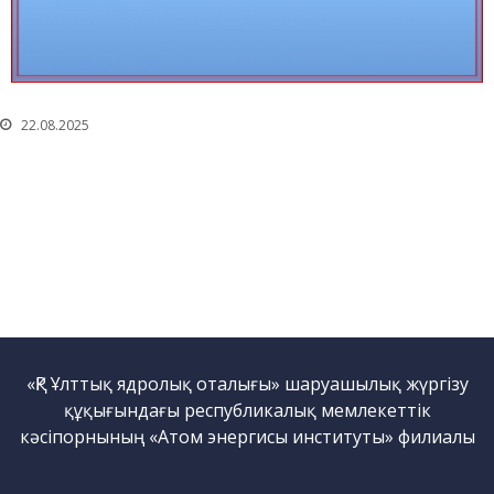
қондырғысы бар стенд
Кешендер
Жұмыстардың бағыты
Атом энергетикасын
22.08.2025
дамыту
Термоядролық
зерттеуілері
Ядролық нысанның
мониторингі
Зерттеу реакторларын
конверсиялау
Сутекті энергетика
Жаңалықтар
«ҚР Ұлттық ядролық оталығы» шаруашылық жүргізу
Жарияланымдармен
құқығындағы республикалық мемлекеттік
өнертабыстар
кәсіпорнының «Атом энергисы институты» филиалы
Хабарландырулар
Қауіпсіздік