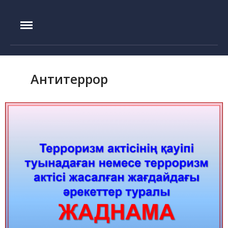
IAE.KZ
Басты бет
Құрылу тарихы
Басшылық
Антитеррор
Эксперименттік база
ИГР реакторы
ИВГ.1М реакторы
Токамак КТМ
ЛИАНА стенді
ЛАВА-Б қондырғысы
ВИКА қондырғысы
EAGLE қондырғысы
ВЧГ-135 стенді
Плазмалық-шоқты