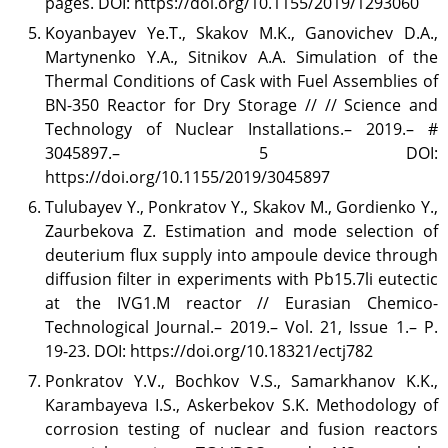
pages. DOI: https://doi.org/10.1155/2019/1293060
дамыту
Koyanbayev Yе.T., Skakov M.K., Ganovichev D.A.,
Термоядролық зерттеуілері
Martynenko Y.A., Sitnikov A.A. Simulation of the
Ядролық нысанның
Thermal Conditions of Cask with Fuel Assemblies of
мониторингі
BN-350 Reactor for Dry Storage // // Science and
Зерттеу реакторларын
Technology of Nuclear Installations.– 2019.– #
конверсиялау
3045897.– 5 DOI:
Сутекті энергетика
https://doi.org/10.1155/2019/3045897
Жаңалықтар
Tulubayev Y., Ponkratov Y., Skakov M., Gordienko Y.,
Жарияланымдармен
Zaurbekova Z. Estimation and mode selection of
өнертабыстар
deuterium flux supply into ampoule device through
Хабарландырулар
diffusion filter in experiments with Pb15.7li eutectic
Қауіпсіздік
at the IVG1.M reactor // Eurasian Chemico-
Technological Journal.– 2019.– Vol. 21, Issue 1.– P.
Антитеррор
19-23. DOI: https://doi.org/10.18321/ectj782
Фотоальбом
Ponkratov Y.V., Bochkov V.S., Samarkhanov K.K.,
Қызметтер
Karambayeva I.S., Askerbekov S.K. Methodology of
«Маяк» қонақ үйі
corrosion testing of nuclear and fusion reactors