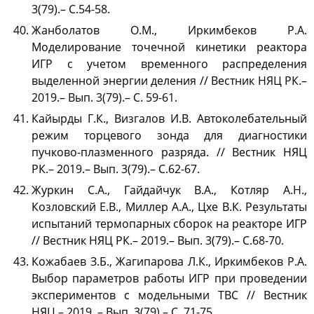
3(79).– С.54-58.
Жанболатов О.М., Иркимбеков Р.А.
Моделирование точечной кинетики реактора
ИГР с учетом временного распределения
выделенной энергии деления // Вестник НЯЦ РК.–
2019.– Вып. 3(79).– С. 59-61.
Кайырды Г.К., Визгалов И.В. Автоколебательный
режим торцевого зонда для диагностики
пучково-плазменного разряда. // Вестник НЯЦ
РК.– 2019.– Вып. 3(79).– С.62-67.
Журкин С.А., Гайдайчук В.А., Котляр А.Н.,
Козловский Е.В., Миллер А.А., Цхе В.К. Результаты
испытаний термопарных сборок на реакторе ИГР
// Вестник НЯЦ РК.– 2019.– Вып. 3(79).– С.68-70.
Кожабаев З.Б., Жагипарова Л.К., Иркимбеков Р.А.
Выбор параметров работы ИГР при проведении
экспериментов с модельными ТВС // Вестник
НЯЦ.– 2019. – Вып. 3(79).– С. 71-75.