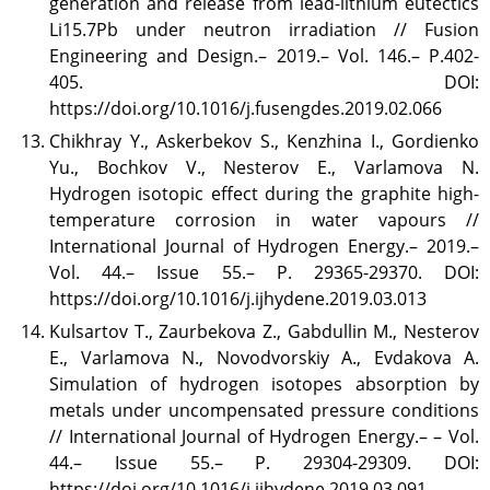
generation and release from lead-lithium eutectics
Li15.7Pb under neutron irradiation // Fusion
Engineering and Design.– 2019.– Vol. 146.– P.402-
405. DOI:
https://doi.org/10.1016/j.fusengdes.2019.02.066
Chikhray Y., Askerbekov S., Kenzhina I., Gordienko
Yu., Bochkov V., Nesterov E., Varlamova N.
Hydrogen isotopic effect during the graphite high-
temperature corrosion in water vapours //
International Journal of Hydrogen Energy.– 2019.–
Vol. 44.– Issue 55.– P. 29365-29370. DOI:
https://doi.org/10.1016/j.ijhydene.2019.03.013
Kulsartov T., Zaurbekova Z., Gabdullin M., Nesterov
E., Varlamova N., Novodvorskiy A., Evdakova A.
Simulation of hydrogen isotopes absorption by
metals under uncompensated pressure conditions
// International Journal of Hydrogen Energy.– – Vol.
44.– Issue 55.– P. 29304-29309. DOI:
https://doi.org/10.1016/j.ijhydene.2019.03.091