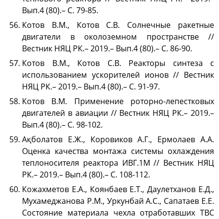
Вып.4 (80).– С. 79-85.
Котов В.М., Котов С.В. Солнечные ракетные
двигатели в околоземном пространстве //
Вестник НЯЦ РК.– 2019.– Вып.4 (80).– С. 86-90.
Котов В.М., Котов С.В. Реакторы синтеза с
использованием ускорителей ионов // Вестник
НЯЦ РК.– 2019.– Вып.4 (80).– С. 91-97.
Котов В.М. Применение роторно-лепестковых
двигателей в авиации // Вестник НЯЦ РК.– 2019.–
Вып.4 (80).– С. 98-102.
Ақболатов Е.Ж., Коровиков А.Г., Ермолаев А.А.
Оценка качества монтажа системы охлаждения
теплоносителя реактора ИВГ.1М // Вестник НЯЦ
РК.– 2019.– Вып.4 (80).– С. 108-112.
Кожахметов Е.А., Коянбаев Е.Т., Даулетханов Е.Д.,
Мухамеджанова Р.М., Уркунбай А.С., Сапатаев Е.Е.
Состояние материала чехла отработавших ТВС