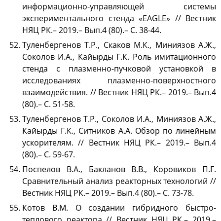
информационно-управляющей системы
экспериментального стенда «EAGLE» // Вестник
НЯЦ РК.– 2019.– Вып.4 (80).– С. 38-44.
Туленбергенов Т.Р., Скаков М.К., Миниязов А.Ж.,
Соколов И.А., Кайырды Г.К. Роль имитационного
стенда с плазменно-пучковой установкой в
исследованиях плазменно-поверхностного
взаимодействия. // Вестник НЯЦ РК.– 2019.– Вып.4
(80).– С. 51-58.
Туленбергенов Т.Р., Соколов И.А., Миниязов А.Ж.,
Кайырды Г.К., Ситников А.А. Обзор по линейным
ускорителям. // Вестник НЯЦ РК.– 2019.– Вып.4
(80).– С. 59-67.
Поспелов В.А., Бакланов В.В., Коровиков П.Г.
Сравнительный анализ реакторных технологий //
Вестник НЯЦ РК.– 2019.– Вып.4 (80).– С. 73-78.
Котов В.М. О создании гибридного быстро-
теплового реактора // Вестник НЯЦ РК.– 2019.–