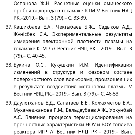
Оспанова Ж.Н. Расчетные оценки омического
пробоя водорода в токамаке КТМ // Вестник НЯЦ
РК.–2019.– Вып. 3 (79).– С. 33-39.
Кашикбаев Е.А., Чектыбаев Б.Ж., Садыков А.Д.,
Жүнісбек С.А. Экспериментальные результаты
измерения электронной плотности плазмы на
токамаке КТМ / // Вестник НЯЦ РК.– 2019.– Вып. 3
(79).– С. 40-45.
Букина О.С., Кукушкин И.М. Идентификация
изменений в структуре и фазовом составе
поверхностного слоя вольфрама, произошедших
в результате воздействия метановой плазмы //
Вестник НЯЦ РК.– 2019.– Вып. 3 (79).– С. 46-53.
Даулетханов Е.Д., Сапатаев Е.Е., Кожахметов Е.А.,
Мухамеджанова Р.М., Бельдеубаев А.Ж., Уркунбай
А.С. Влияние процесса термоциклирования на
прочностные характеристики НОУ и ВОУ топлива
реактора ИГР // Вестник НЯЦ РК.– 2019.– Вып.