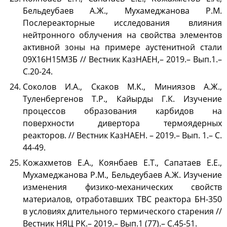
Бельдеубаев А.Ж., Мухамеджанова Р.М.
Послереакторные исследования влияния
нейтронного облучения на свойства элементов
активной зоны на примере аустенитной стали
09Х16Н15М3Б // Вестник КазНАЕН,– 2019.– Вып.1.–
С.20-24.
Соколов И.А., Скаков М.К., Миниязов А.Ж.,
Туленбергенов Т.Р., Кайырды Г.К. Изучение
процессов образования карбидов на
поверхности дивертора термоядерных
реакторов. // Вестник КазНАЕН. – 2019.– Вып. 1.– С.
44-49.
Кожахметов Е.А., Коянбаев Е.Т., Сапатаев Е.Е.,
Мухамеджанова Р.М., Бельдеубаев А.Ж. Изучение
изменения физико-механических свойств
материалов, отработавших ТВС реактора БН-350
в условиях длительного термического старения //
Вестник НЯЦ РК.– 2019.– Вып.1 (77).– С.45-51.