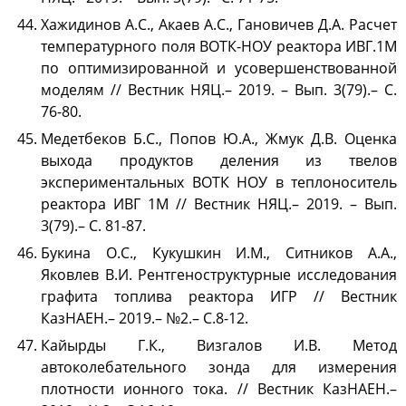
Хажидинов А.С., Акаев А.С., Гановичев Д.А. Расчет
температурного поля ВОТК-НОУ реактора ИВГ.1М
по оптимизированной и усовершенствованной
моделям // Вестник НЯЦ.– 2019. – Вып. 3(79).– С.
76-80.
Медетбеков Б.С., Попов Ю.А., Жмук Д.В. Оценка
выхода продуктов деления из твелов
экспериментальных ВОТК НОУ в теплоноситель
реактора ИВГ 1М // Вестник НЯЦ.– 2019. – Вып.
3(79).– С. 81-87.
Букина О.С., Кукушкин И.М., Ситников А.А.,
Яковлев В.И. Рентгеноструктурные исследования
графита топлива реактора ИГР // Вестник
КазНАЕН.– 2019.– №2.– С.8-12.
Кайырды Г.К., Визгалов И.В. Метод
автоколебательного зонда для измерения
плотности ионного тока. // Вестник КазНАЕН.–