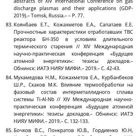
abstracts of XIV International Conference on gas
discharge plasmas and their applications (GDP-
2019).– Tomsk, Russia.– – P. 77.
Коянбаев Е.Т., Кожахметов Е.А., Сапатаев Е.Е.
Прочностные характеристики отработавших ТВС
реактора БН-350 в условиях длительного
термического старения // XIV Международная
научно-практическая конференция «Будущее
атомной энергетики»: тезисы докладов.–
Обнинск: ИАТЭ НИЯУ МИФИ.– 2019.– С. 42-43.
Мухамедова Н.М., Кожахметов Е.А., Курбанбеков
Ш.Р., Скаков М.К. Влияние термообработки на
фазовый состав интерметаллидного сплава
системы Ti-Al-Nb // XIV Международная научно-
практическая конференция «Будущее атомной
энергетики»: тезисы докладов.– Обнинск: ИАТЭ
НИЯУ МИФИ.– 2019.– С. 132-133.
Бочков В.С., Понкратов Ю.В., Гордиенко Ю.Н,