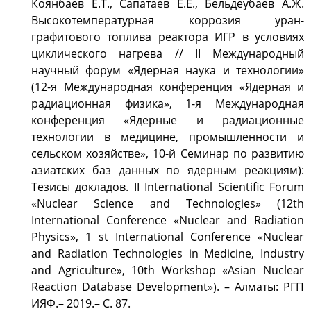
Коянбаев Е.Т., Сапатаев Е.Е., Бельдеубаев А.Ж.
Высокотемпературная коррозия уран-
графитового топлива реактора ИГР в условиях
циклического нагрева // II Международный
научный форум «Ядерная наука и технологии»
(12-я Международная конференция «Ядерная и
радиационная физика», 1-я Международная
конференция «Ядерные и радиационные
технологии в медицине, промышленности и
сельском хозяйстве», 10-й Семинар по развитию
азиатских баз данных по ядерным реакциям):
Тезисы докладов. II International Scientific Forum
«Nuclear Science and Technologies» (12th
International Conference «Nuclear and Radiation
Physics», 1 st International Conference «Nuclear
and Radiation Technologies in Medicine, Industry
and Agriculture», 10th Workshop «Asian Nuclear
Reaction Database Development»). – Алматы: РГП
ИЯФ.– 2019.– С. 87.