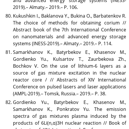
and advanced energy storage systems (INESS-
2019).– Almaty.– 2019.– P. 106.
Kukushkin I., Baklanova Y., Bukina O., Barbatenkov R.
The choice of methods for obtaining corium //
Abstract book of the 7th International Conference
on nanomaterials and advanced energy storage
systems (INESS-2019).– Almaty.– 2019.– P. 114.
Samarkhanov K., Batyrbekov E., Khasenov M.,
Gordienko Yu., Kulsartov T., Zaurbekova Zh.,
Bochkov V. On the use of lithium-6 layers as a
source of gas mixture excitation in the nuclear
reactor core / // Abstracts of XIV International
Conference on pulsed lasers and laser applications
(AMPL-2019).– Tomsk, Russia.– 2019.– P. 38.
Gordienko Yu., Batyrbekov E., Khasenov M.,
Samarkhanov K., Ponkratov Yu. The emission
spectra of gas mixtures plasma induced by the
products of 6Li(n,α)3H nuclear reaction // Book of