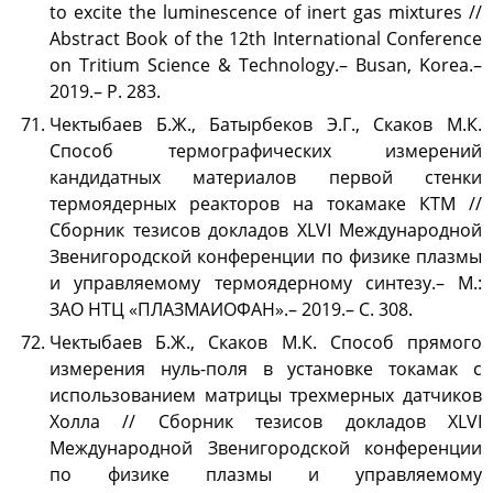
to excite the luminescence of inert gas mixtures //
Abstract Book of the 12th International Conference
on Tritium Science & Technology.– Busan, Korea.–
2019.– P. 283.
Чектыбаев Б.Ж., Батырбеков Э.Г., Скаков М.К.
Способ термографических измерений
кандидатных материалов первой стенки
термоядерных реакторов на токамаке КТМ //
Сборник тезисов докладов XLVI Международной
Звенигородской конференции по физике плазмы
и управляемому термоядерному синтезу.– М.:
ЗАО НТЦ «ПЛАЗМАИОФАН».– 2019.– С. 308.
Чектыбаев Б.Ж., Скаков М.К. Способ прямого
измерения нуль-поля в установке токамак с
использованием матрицы трехмерных датчиков
Холла // Сборник тезисов докладов XLVI
Международной Звенигородской конференции
по физике плазмы и управляемому